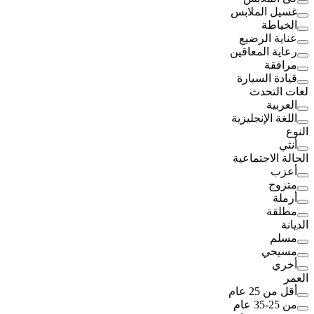
غسيل الملابس
الخياطة
عناية الرضيع
رعاية المعاقين
مرافقة
قيادة السيارة
لغات التحدث
العربية
اللغة الإنجليزية
النوع
أنثي
الحالة الاجتماعية
أعزب
متزوج
أرملة
مطلقة
الديانة
مسلم
مسيحي
أخري
العمر
أقل من 25 عام
من 25-35 عام