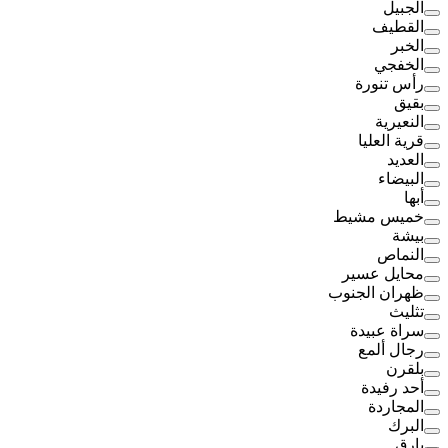
الجبيل
القطيف
الخبر
الخفجي
رأس تنورة
بقيق
النعيرية
قرية العليا
العديد
البيضاء
أبها
خميس مشيط
بيشة
النماص
محايل عسير
ظهران الجنوب
تثليث
سراة عبيدة
رجال ألمع
بلقرن
أحد رفيدة
المجاردة
البرك
بارق