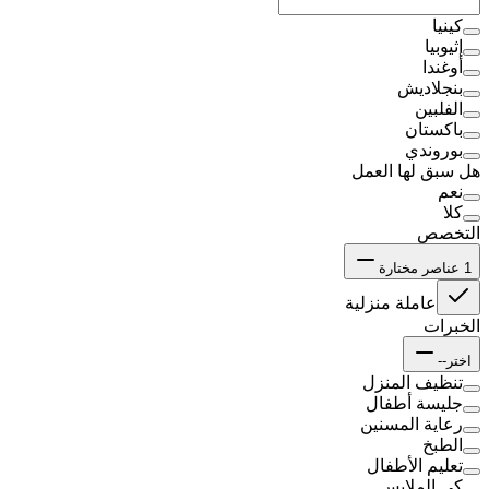
كينيا
إثيوبيا
أوغندا
بنجلاديش
الفلبين
باكستان
بوروندي
هل سبق لها العمل
نعم
كلا
التخصص
1
عناصر مختارة
عاملة منزلية
الخبرات
اختر--
تنظيف المنزل
جليسة أطفال
رعاية المسنين
الطبخ
تعليم الأطفال
كى الملابس