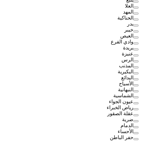
العلا
المهد
الحناكية
بدر
خيبر
العيص
وادي الفرع
بريدة
عنيزة
الرس
المذنب
البكيرية
البدائع
الأسياح
النبهانية
الشماسية
عيون الجواء
رياض الخبراء
عقلة الصقور
ضرية
الدمام
الأحساء
حفر الباطن