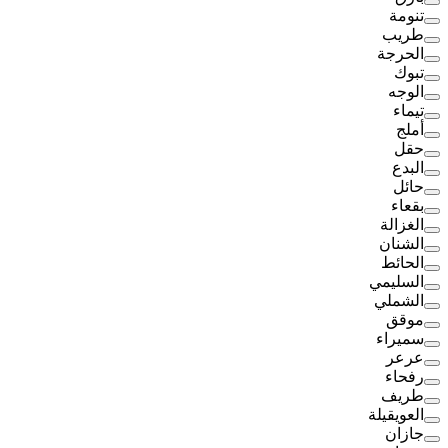
تنومة
طريب
الحرجة
تبوك
الوجه
تيماء
أملج
حقل
البدع
حائل
بقعاء
الغزالة
الشنان
الحائط
السليمي
الشملي
موقق
سميراء
عرعر
رفحاء
طريف
العويقيلة
جازان