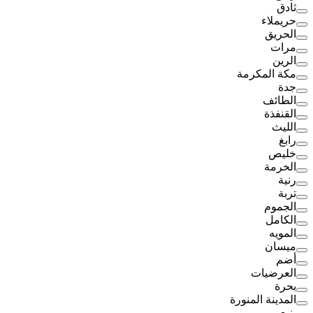
ثادق
حريملاء
الحريق
مرات
الرين
مكة المكرمة
جدة
الطائف
القنفذة
الليث
رابغ
خليص
الخرمة
رنية
تربة
الجموم
الكامل
المويه
ميسان
أضم
العرضيات
بحرة
المدينة المنورة
ينبع