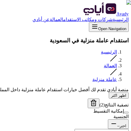
Ayady
الرئيسية
شركات ومكاتب الاستقدام
العمالة
عن أيادي
Open Navigation
استقدام عاملة منزلية في السعودية
الرئيسية
العمالة
عاملة منزلية
منصة أيادي تقدم لك أفضل خيارات استقدام عاملة منزلية داخل الممل
اظهر اكثر
تصفية النتائج
(
2
)
إمكانية التقسيط
الجنسية
اختر--