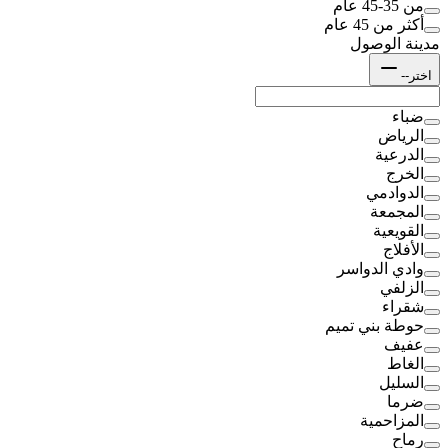
من 35-45 عام
أكثر من 45 عام
مدينة الوصول
اختر--
ضباء
الرياض
الدرعية
الخرج
الدوادمي
المجمعة
القويعية
الأفلاج
وادي الدواسر
الزلفي
شقراء
حوطة بني تميم
عفيف
الغاط
السليل
ضرما
المزاحمية
رماح