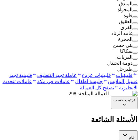
المندق
المخواة
قلوة
العقيق
القرى
غامد الزناد
الحجرة
بني حسن
سكاكا
القريات
دومة الجندل
طبرجل
فلبينيات
فلبينيات عزباء
عاملة تجيد التنظيف
فلبينية تجيد
غسيل الملابس
جليسة اطفال
عاملات في مكة
عاملات تتحدث
الانجليزية
تصفح كل العمالة
العمالة المتاحة
:
298
ترتيب حسب
الأسئلة الشائعة
عام