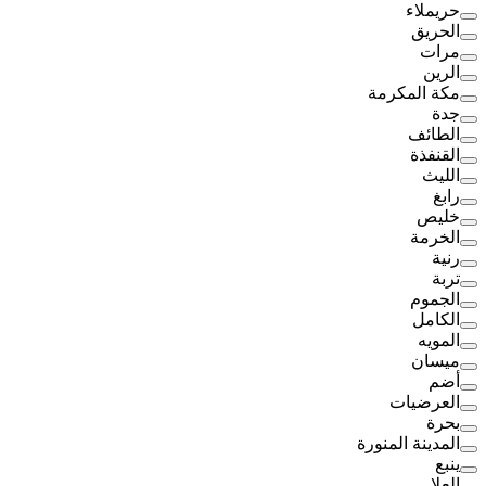
حريملاء
الحريق
مرات
الرين
مكة المكرمة
جدة
الطائف
القنفذة
الليث
رابغ
خليص
الخرمة
رنية
تربة
الجموم
الكامل
المويه
ميسان
أضم
العرضيات
بحرة
المدينة المنورة
ينبع
العلا