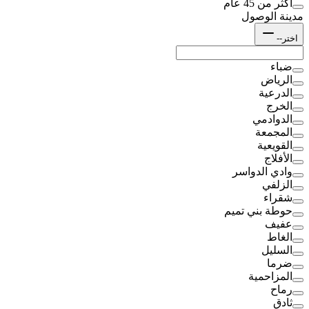
أكثر من 45 عام
مدينة الوصول
اختر--
ضباء
الرياض
الدرعية
الخرج
الدوادمي
المجمعة
القويعية
الأفلاج
وادي الدواسر
الزلفي
شقراء
حوطة بني تميم
عفيف
الغاط
السليل
ضرما
المزاحمية
رماح
ثادق