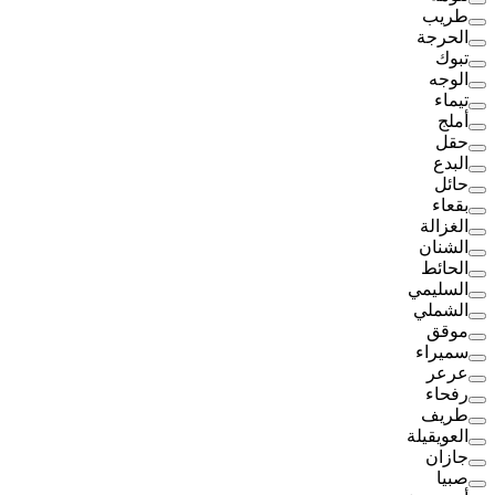
طريب
الحرجة
تبوك
الوجه
تيماء
أملج
حقل
البدع
حائل
بقعاء
الغزالة
الشنان
الحائط
السليمي
الشملي
موقق
سميراء
عرعر
رفحاء
طريف
العويقيلة
جازان
صبيا