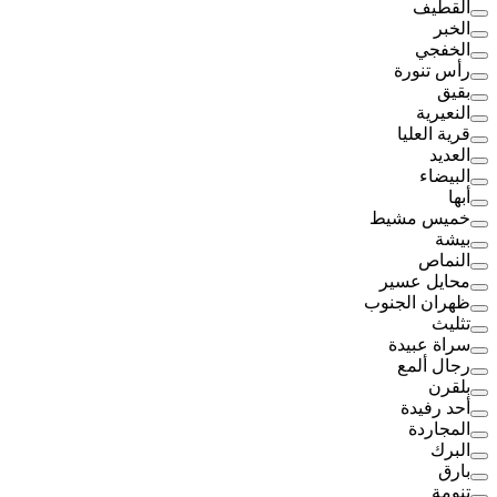
القطيف
الخبر
الخفجي
رأس تنورة
بقيق
النعيرية
قرية العليا
العديد
البيضاء
أبها
خميس مشيط
بيشة
النماص
محايل عسير
ظهران الجنوب
تثليث
سراة عبيدة
رجال ألمع
بلقرن
أحد رفيدة
المجاردة
البرك
بارق
تنومة