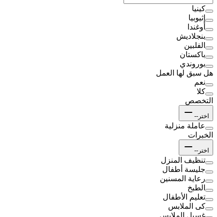
كينيا
إثيوبيا
أوغندا
بنجلاديش
الفلبين
باكستان
بوروندي
هل سبق لها العمل
نعم
كلا
التخصص
اختر--
عاملة منزلية
الخبرات
اختر--
تنظيف المنزل
جليسة أطفال
رعاية المسنين
الطبخ
تعليم الأطفال
كى الملابس
غسيل الملابس