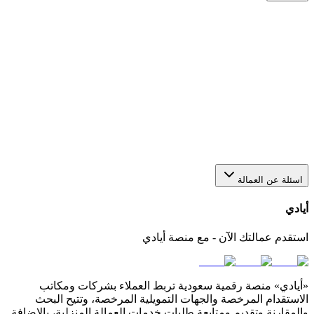
هل يمكن استقدام أكثر من عاملة من خلال منصة أيادي؟
نعم، يمكنك عبر أيادي تقديم أكثر من طلب في الوقت نفسه
لاستقدام أو عاملات بعدد يناسب احتياجك. كل طلب يتم متابعته
بشكل منفصل من خلال لوحة التحكم الخاصة بك في المنصة.
كيف أختار مكتب استقدام مناسب في السعودية؟
اسئلة عن العمالة
أيادي
استقدم عمالتك الآن - مع منصة أيادي
«أيادي» منصة رقمية سعودية تربط العملاء بشركات ومكاتب
الاستقدام المرخصة والجهات التمويلية المرخصة، وتتيح البحث
والمقارنة وتقديم ومتابعة طلبات خدمات العمالة المنزلية، بالإضافة