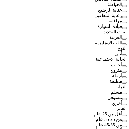
الخياطة
عناية الرضيع
رعاية المعاقين
مرافقة
قيادة السيارة
لغات التحدث
العربية
اللغة الإنجليزية
النوع
أنثي
الحالة الاجتماعية
أعزب
متزوج
أرملة
مطلقة
الديانة
مسلم
مسيحي
أخري
العمر
أقل من 25 عام
من 25-35 عام
من 35-45 عام