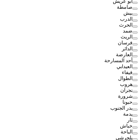
أبو عريش
صامطة
بيش
الدرب
الحرث
ضمد
الريث
فرسان
الدائر
العارضة
أحد المسارحة
العيدابي
فيفاء
الطوال
هروب
نجران
شرورة
حبونا
بدر الجنوب
يدمة
ثار
خباش
الباحة
بلجرشي