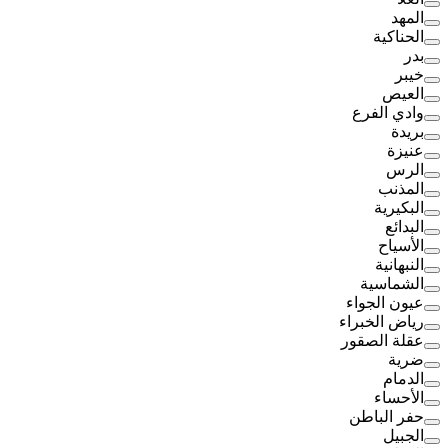
المهد
الحناكية
بدر
خيبر
العيص
وادي الفرع
بريدة
عنيزة
الرس
المذنب
البكيرية
البدائع
الأسياح
النبهانية
الشماسية
عيون الجواء
رياض الخبراء
عقلة الصقور
ضرية
الدمام
الأحساء
حفر الباطن
الجبيل