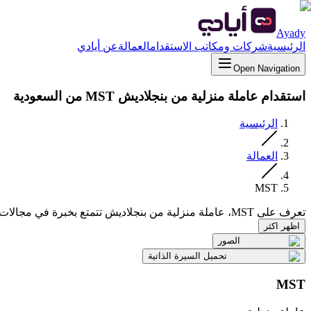
Ayady
الرئيسية
شركات ومكاتب الاستقدام
العمالة
عن أيادي
Open Navigation
استقدام عاملة منزلية من بنجلاديش MST من السعودية
الرئيسية
العمالة
MST
تعرف على MST، عاملة منزلية من بنجلاديش تتمتع بخبرة في مجالات تنظيف المنزل وجليسة...
اظهر اكثر
الصور
تحميل السيرة الذاتية
MST