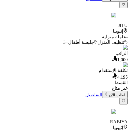
JITU
إثيوبيا
-
عاملة منزلية
تنظيف المنزل
جليسة أطفال
+3
الراتب
1,000
تكلفة الإستقدام
4,195
القسط
غير متاح
التفاصيل
اطلب الآن
RABIYA
إثيوبيا