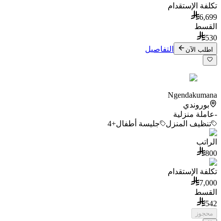
تكلفة الإستقدام
6,699
القسط
530
التفاصيل
اطلب الآن
Ngendakumana
بوروندي
-
عاملة منزلية
تنظيف المنزل
جليسة أطفال
+4
الراتب
800
تكلفة الإستقدام
7,000
القسط
542
محجوز