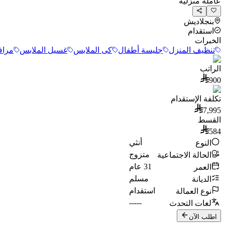
عاملة منزلية
بنجلاديش
استقدام
الخبرات
تنظيف المنزل
جليسة أطفال
كى الملابس
غسيل الملابس
مراف
الراتب
900
تكلفة الإستقدام
7,995
القسط
584
أنثي
النوع
متزوج
الحالة الاجتماعية
31
عام
العمر
مسلم
الديانة
استقدام
نوع العمالة
-----
لغات التحدث
اطلب الآن