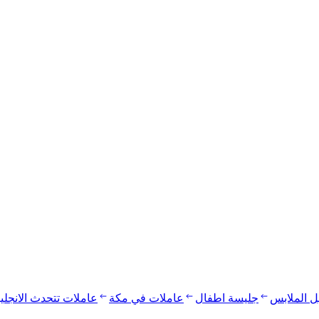
يل الملابس
جليسة اطفال
عاملات في مكة
عاملات تتحدث الانجلي