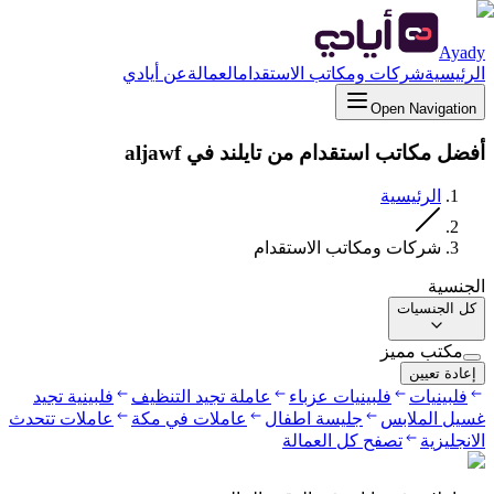
Ayady
الرئيسية
شركات ومكاتب الاستقدام
العمالة
عن أيادي
Open Navigation
أفضل مكاتب استقدام من تايلند في aljawf
الرئيسية
شركات ومكاتب الاستقدام
الجنسية
كل الجنسيات
مكتب مميز
إعادة تعيين
فلبينيات
فلبينيات عزباء
عاملة تجيد التنظيف
فلبينية تجيد
غسيل الملابس
جليسة اطفال
عاملات في مكة
عاملات تتحدث
الانجليزية
تصفح كل العمالة