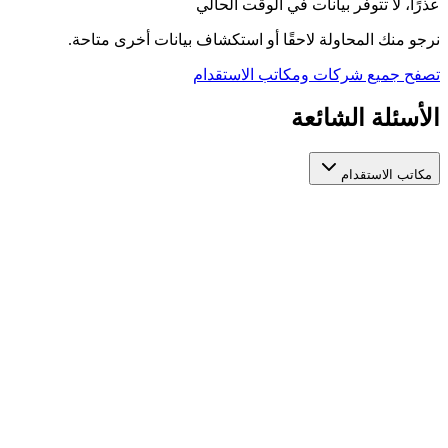
عذرًا، لا تتوفر بيانات في الوقت الحالي
نرجو منك المحاولة لاحقًا أو استكشاف بيانات أخرى متاحة.
تصفح جميع شركات ومكاتب الاستقدام
الأسئلة الشائعة
مكاتب الاستقدام
كيف أختار مكتب استقدام عاملات مرخص وموثوق؟
عند اختيار مكتب استقدام عاملات، تأكد من ترخيصه الرسمي من
الجهات المعنية، واطّلع على تقييمات المستخدمين السابقين، ومدة
استخراج التأشيرة، والخدمات المقدمة بعد التعاقد. منصة أيادي تجمع
لك مكاتب استقدام عاملات مرخصة في مكان واحد لتسهّل عليك
المقارنة بينها بناءً على هذه المعايير.