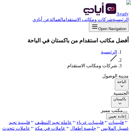
Ayady
الرئيسية
شركات ومكاتب الاستقدام
العمالة
عن أيادي
Open Navigation
أفضل مكاتب استقدام من باكستان في الباحة
الرئيسية
شركات ومكاتب الاستقدام
مدينة الوصول
الباحة
الجنسية
باكستان
مكتب مميز
إعادة تعيين
فلبينيات
فلبينيات عزباء
عاملة تجيد التنظيف
فلبينية تجيد
غسيل الملابس
جليسة اطفال
عاملات في مكة
عاملات تتحدث