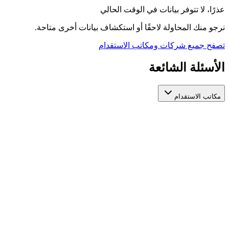
عذرًا، لا تتوفر بيانات في الوقت الحالي
نرجو منك المحاولة لاحقًا أو استكشاف بيانات أخرى متاحة.
تصفح جميع شركات ومكاتب الاستقدام
الأسئلة الشائعة
مكاتب الاستقدام
كيف أختار مكتب استقدام عاملات مرخص وموثوق؟
عند اختيار مكتب استقدام عاملات، تأكد من ترخيصه الرسمي من
الجهات المعنية، واطّلع على تقييمات المستخدمين السابقين، ومدة
استخراج التأشيرة، والخدمات المقدمة بعد التعاقد. منصة أيادي تجمع
لك مكاتب استقدام عاملات مرخصة في مكان واحد لتسهّل عليك
المقارنة بينها بناءً على هذه المعايير.