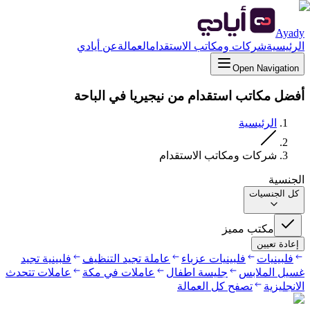
Ayady
الرئيسية
شركات ومكاتب الاستقدام
العمالة
عن أيادي
Open Navigation
أفضل مكاتب استقدام من نيجيريا في الباحة
الرئيسية
شركات ومكاتب الاستقدام
الجنسية
كل الجنسيات
مكتب مميز
إعادة تعيين
فلبينيات
فلبينيات عزباء
عاملة تجيد التنظيف
فلبينية تجيد
غسيل الملابس
جليسة اطفال
عاملات في مكة
عاملات تتحدث
الانجليزية
تصفح كل العمالة