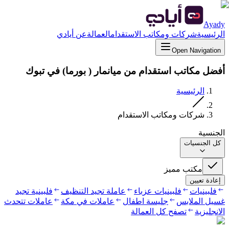
Ayady
الرئيسية
شركات ومكاتب الاستقدام
العمالة
عن أيادي
Open Navigation
أفضل مكاتب استقدام من ميانمار ( بورما) في تبوك
الرئيسية
شركات ومكاتب الاستقدام
الجنسية
كل الجنسيات
مكتب مميز
إعادة تعيين
فلبينيات
فلبينيات عزباء
عاملة تجيد التنظيف
فلبينية تجيد
غسيل الملابس
جليسة اطفال
عاملات في مكة
عاملات تتحدث
الانجليزية
تصفح كل العمالة