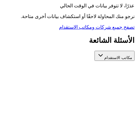
عذرًا، لا تتوفر بيانات في الوقت الحالي
نرجو منك المحاولة لاحقًا أو استكشاف بيانات أخرى متاحة.
تصفح جميع شركات ومكاتب الاستقدام
الأسئلة الشائعة
مكاتب الاستقدام
كيف أختار مكتب استقدام عاملات مرخص وموثوق؟
عند اختيار مكتب استقدام عاملات، تأكد من ترخيصه الرسمي من
الجهات المعنية، واطّلع على تقييمات المستخدمين السابقين، ومدة
استخراج التأشيرة، والخدمات المقدمة بعد التعاقد. منصة أيادي تجمع
لك مكاتب استقدام عاملات مرخصة في مكان واحد لتسهّل عليك
المقارنة بينها بناءً على هذه المعايير.