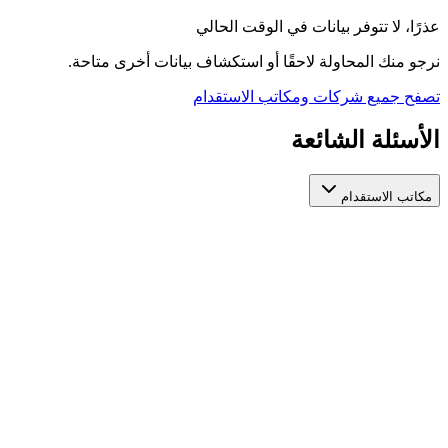
عذرًا، لا تتوفر بيانات في الوقت الحالي
نرجو منك المحاولة لاحقًا أو استكشاف بيانات أخرى متاحة.
تصفح جميع شركات ومكاتب الاستقدام
الأسئلة الشائعة
مكاتب الاستقدام
كيف أختار مكتب استقدام عاملات مرخص وموثوق؟
عند اختيار مكتب استقدام عاملات، تأكد من ترخيصه الرسمي من
الجهات المعنية، واطّلع على تقييمات المستخدمين السابقين، ومدة
استخراج التأشيرة، والخدمات المقدمة بعد التعاقد. منصة أيادي تجمع
لك مكاتب استقدام عاملات مرخصة في مكان واحد لتسهّل عليك
المقارنة بينها بناءً على هذه المعايير.