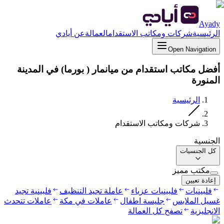
Ayady
الرئيسية
شركات ومكاتب الاستقدام
العمالة
عن أيادي
Open Navigation
أفضل مكاتب استقدام من ميانمار ( بورما) في المدينة
المنورة
الرئيسية
شركات ومكاتب الاستقدام
الجنسية
كل الجنسيات
مكتب مميز
إعادة تعيين
فلبينيات
فلبينيات عزباء
عاملة تجيد التنظيف
فلبينية تجيد
غسيل الملابس
جليسة اطفال
عاملات في مكة
عاملات تتحدث
الانجليزية
تصفح كل العمالة