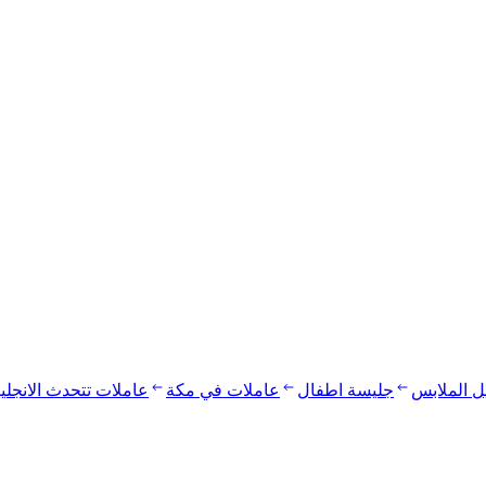
يل الملابس
جليسة اطفال
عاملات في مكة
عاملات تتحدث الانجلي