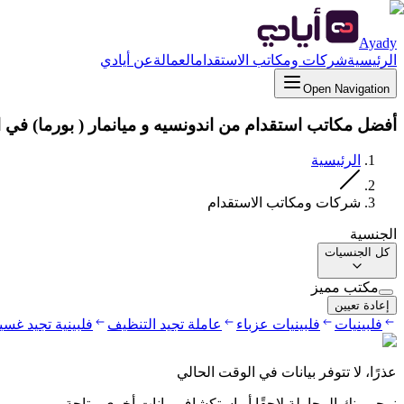
Ayady
الرئيسية
شركات ومكاتب الاستقدام
العمالة
عن أيادي
Open Navigation
أفضل مكاتب استقدام من اندونسيه و ميانمار ( بورما) في 
الرئيسية
شركات ومكاتب الاستقدام
الجنسية
كل الجنسيات
مكتب مميز
إعادة تعيين
فلبينيات
فلبينيات عزباء
عاملة تجيد التنظيف
فلبينية تجيد غس
عذرًا، لا تتوفر بيانات في الوقت الحالي
نرجو منك المحاولة لاحقًا أو استكشاف بيانات أخرى متاحة.