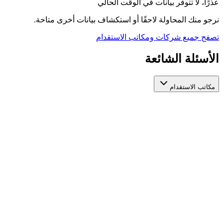
عذرًا، لا تتوفر بيانات في الوقت الحالي
نرجو منك المحاولة لاحقًا أو استكشاف بيانات أخرى متاحة.
تصفح جميع شركات ومكاتب الاستقدام
الأسئلة الشائعة
مكاتب الاستقدام
كيف أختار مكتب استقدام عاملات مرخص وموثوق؟
عند اختيار مكتب استقدام عاملات، تأكد من ترخيصه الرسمي من
الجهات المعنية، واطّلع على تقييمات المستخدمين السابقين، ومدة
استخراج التأشيرة، والخدمات المقدمة بعد التعاقد. منصة أيادي تجمع
لك مكاتب استقدام عاملات مرخصة في مكان واحد لتسهّل عليك
المقارنة بينها بناءً على هذه المعايير.