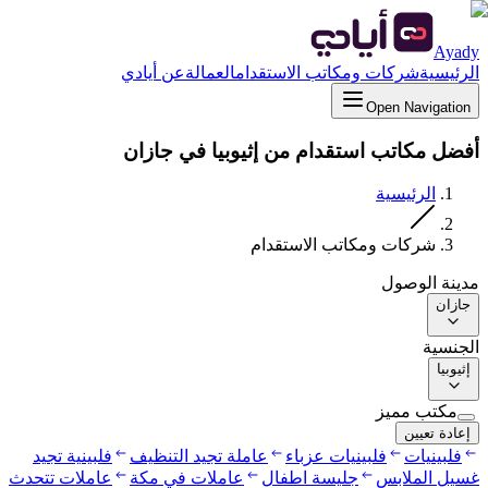
Ayady
الرئيسية
شركات ومكاتب الاستقدام
العمالة
عن أيادي
Open Navigation
أفضل مكاتب استقدام من إثيوبيا في جازان
الرئيسية
شركات ومكاتب الاستقدام
مدينة الوصول
جازان
الجنسية
إثيوبيا
مكتب مميز
إعادة تعيين
فلبينيات
فلبينيات عزباء
عاملة تجيد التنظيف
فلبينية تجيد
غسيل الملابس
جليسة اطفال
عاملات في مكة
عاملات تتحدث