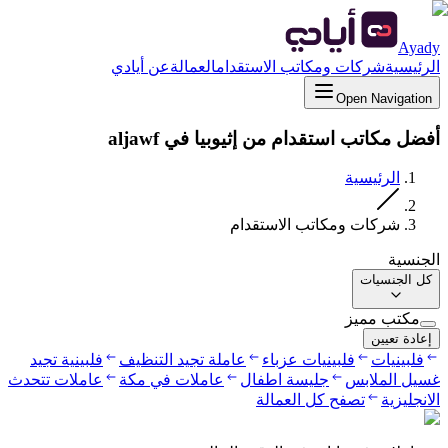
Ayady
الرئيسية
شركات ومكاتب الاستقدام
العمالة
عن أيادي
Open Navigation
أفضل مكاتب استقدام من إثيوبيا في aljawf
الرئيسية
شركات ومكاتب الاستقدام
الجنسية
كل الجنسيات
مكتب مميز
إعادة تعيين
فلبينيات
فلبينيات عزباء
عاملة تجيد التنظيف
فلبينية تجيد
غسيل الملابس
جليسة اطفال
عاملات في مكة
عاملات تتحدث
الانجليزية
تصفح كل العمالة