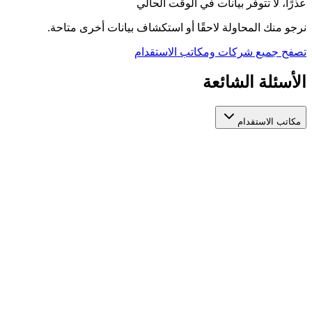
عذرًا، لا تتوفر بيانات في الوقت الحالي
نرجو منك المحاولة لاحقًا أو استكشاف بيانات أخرى متاحة.
تصفح جميع شركات ومكاتب الاستقدام
الأسئلة الشائعة
مكاتب الاستقدام
كيف أختار مكتب استقدام عاملات مرخص وموثوق؟
عند اختيار مكتب استقدام عاملات، تأكد من ترخيصه الرسمي من
الجهات المعنية، واطّلع على تقييمات المستخدمين السابقين، ومدة
استخراج التأشيرة، والخدمات المقدمة بعد التعاقد. منصة أيادي تجمع
لك مكاتب استقدام عاملات مرخصة في مكان واحد لتسهّل عليك
المقارنة بينها بناءً على هذه المعايير.