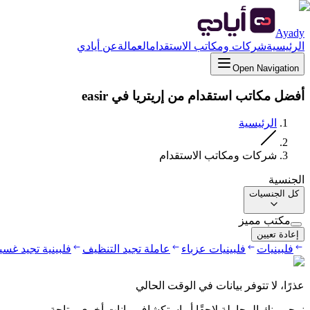
Ayady
الرئيسية
شركات ومكاتب الاستقدام
العمالة
عن أيادي
Open Navigation
أفضل مكاتب استقدام من إريتريا في easir
الرئيسية
شركات ومكاتب الاستقدام
الجنسية
كل الجنسيات
مكتب مميز
إعادة تعيين
فلبينيات
فلبينيات عزباء
عاملة تجيد التنظيف
فلبينية تجيد غس
عذرًا، لا تتوفر بيانات في الوقت الحالي
نرجو منك المحاولة لاحقًا أو استكشاف بيانات أخرى متاحة.