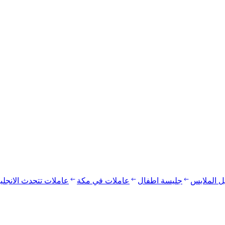
يل الملابس
جليسة اطفال
عاملات في مكة
عاملات تتحدث الانجلي