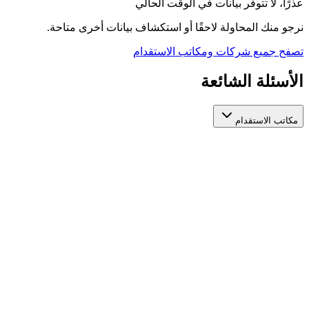
عذرًا، لا تتوفر بيانات في الوقت الحالي
نرجو منك المحاولة لاحقًا أو استكشاف بيانات أخرى متاحة.
تصفح جميع شركات ومكاتب الاستقدام
الأسئلة الشائعة
مكاتب الاستقدام
كيف أختار مكتب استقدام عاملات مرخص وموثوق؟
عند اختيار مكتب استقدام عاملات، تأكد من ترخيصه الرسمي من
الجهات المعنية، واطّلع على تقييمات المستخدمين السابقين، ومدة
استخراج التأشيرة، والخدمات المقدمة بعد التعاقد. منصة أيادي تجمع
لك مكاتب استقدام عاملات مرخصة في مكان واحد لتسهّل عليك
المقارنة بينها بناءً على هذه المعايير.