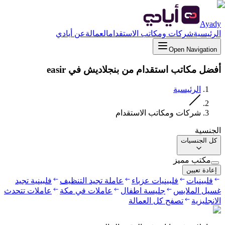
Ayady
الرئيسية
شركات ومكاتب الاستقدام
العمالة
عن أيادي
Open Navigation
أفضل مكاتب استقدام من بنجلاديش في easir
الرئيسية
شركات ومكاتب الاستقدام
الجنسية
كل الجنسيات
مكتب مميز
إعادة تعيين
فلبينيات
فلبينيات عزباء
عاملة تجيد التنظيف
فلبينية تجيد
غسيل الملابس
جليسة اطفال
عاملات في مكة
عاملات تتحدث
الانجليزية
تصفح كل العمالة