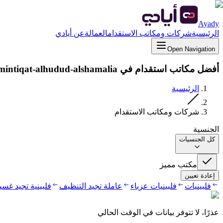
Ayady
الرئيسية
شركات ومكاتب الاستقدام
العمالة
عن أيادي
Open Navigation
أفضل مكاتب استقدام في mintiqat-alhudud-alshamalia
الرئيسية
شركات ومكاتب الاستقدام
الجنسية
كل الجنسيات
مكتب مميز
إعادة تعيين
فلبينيات
فلبينيات عزباء
عاملة تجيد التنظيف
فلبينية تجيد غس
عذرًا، لا تتوفر بيانات في الوقت الحالي