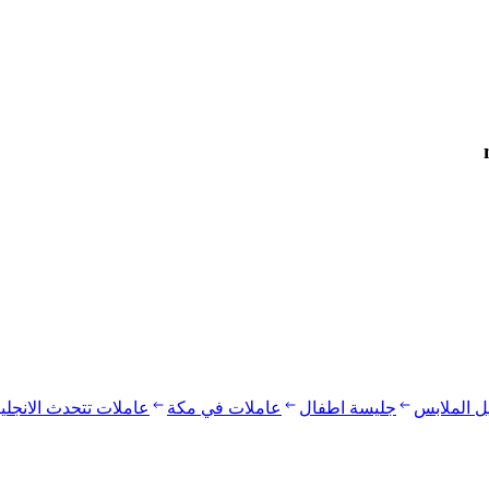
يل الملابس
جليسة اطفال
عاملات في مكة
عاملات تتحدث الانجلي