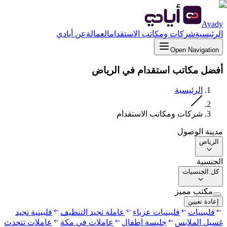
Ayady
الرئيسية
شركات ومكاتب الاستقدام
العمالة
عن أيادي
Open Navigation
أفضل مكاتب استقدام في الرياض
الرئيسية
شركات ومكاتب الاستقدام
مدينة الوصول
الرياض
الجنسية
كل الجنسيات
مكتب مميز
إعادة تعيين
فلبينيات
فلبينيات عزباء
عاملة تجيد التنظيف
فلبينية تجيد
غسيل الملابس
جليسة اطفال
عاملات في مكة
عاملات تتحدث