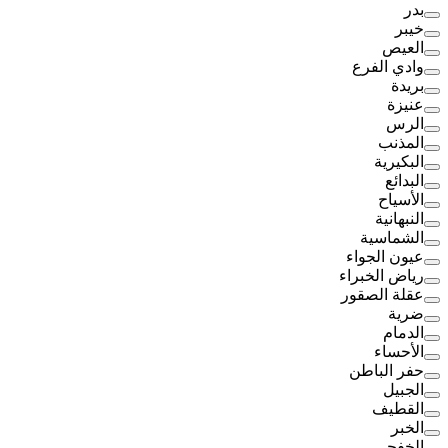
بدر
خيبر
العيص
وادي الفرع
بريدة
عنيزة
الرس
المذنب
البكيرية
البدائع
الأسياح
النبهانية
الشماسية
عيون الجواء
رياض الخبراء
عقلة الصقور
ضرية
الدمام
الأحساء
حفر الباطن
الجبيل
القطيف
الخبر
الخفجي