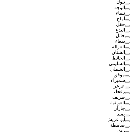
تبوك
الوجه
تيماء
أملج
حقل
البدع
حائل
بقعاء
الغزالة
الشنان
الحائط
السليمي
الشملي
موقق
سميراء
عرعر
رفحاء
طريف
العويقيلة
جازان
صبيا
أبو عريش
صامطة
بيش