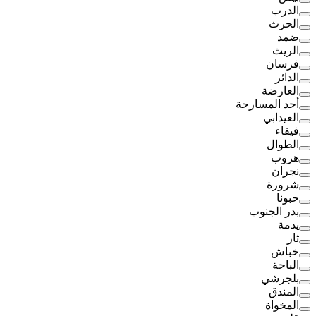
الدرب
الحرث
ضمد
الريث
فرسان
الدائر
العارضة
أحد المسارحة
العيدابي
فيفاء
الطوال
هروب
نجران
شرورة
حبونا
بدر الجنوب
يدمة
ثار
خباش
الباحة
بلجرشي
المندق
المخواة