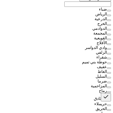
ضباء
الرياض
الدرعية
الخرج
الدوادمي
المجمعة
القويعية
الأفلاج
وادي الدواسر
الزلفي
شقراء
حوطة بني تميم
عفيف
الغاط
السليل
ضرما
المزاحمية
رماح
ثادق
حريملاء
الحريق