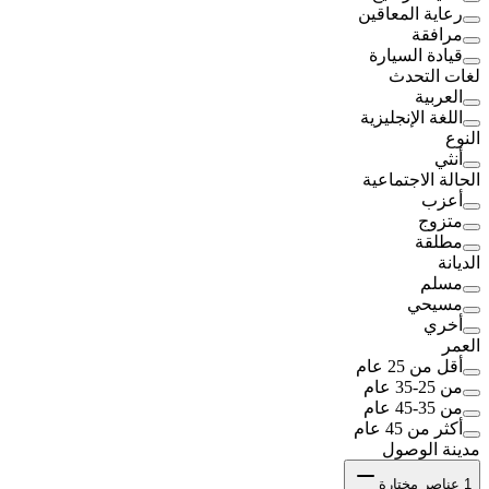
رعاية المعاقين
مرافقة
قيادة السيارة
لغات التحدث
العربية
اللغة الإنجليزية
النوع
أنثي
الحالة الاجتماعية
أعزب
متزوج
مطلقة
الديانة
مسلم
مسيحي
أخري
العمر
أقل من 25 عام
من 25-35 عام
من 35-45 عام
أكثر من 45 عام
مدينة الوصول
1
عناصر مختارة