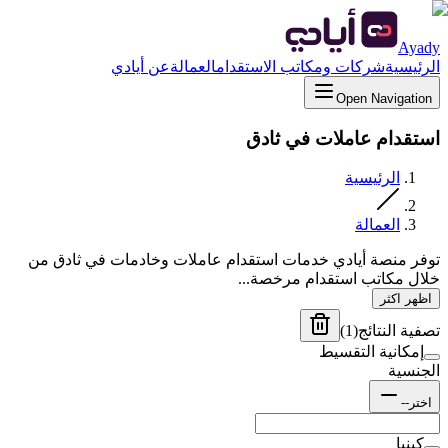
Ayady
الرئيسية
شركات ومكاتب الاستقدام
العمالة
عن أيادي
Open Navigation
استقدام عاملات في ثادق
الرئيسية
العمالة
توفر منصة أيادي خدمات استقدام عاملات وخادمات في ثادق من
خلال مكاتب استقدام مرخصة...
اظهر اكثر
تصفية النتائج
(
1
)
إمكانية التقسيط
الجنسية
اختر--
كينيا