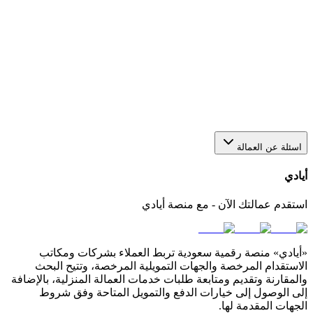
هل يمكن استقدام أكثر من عاملة من خلال منصة أيادي؟
نعم، يمكنك عبر أيادي تقديم أكثر من طلب في الوقت نفسه
لاستقدام أو عاملات بعدد يناسب احتياجك. كل طلب يتم متابعته
بشكل منفصل من خلال لوحة التحكم الخاصة بك في المنصة.
كيف أختار مكتب استقدام مناسب في السعودية؟
اسئلة عن العمالة
أيادي
استقدم عمالتك الآن - مع منصة أيادي
«أيادي» منصة رقمية سعودية تربط العملاء بشركات ومكاتب
الاستقدام المرخصة والجهات التمويلية المرخصة، وتتيح البحث
والمقارنة وتقديم ومتابعة طلبات خدمات العمالة المنزلية، بالإضافة
إلى الوصول إلى خيارات الدفع والتمويل المتاحة وفق شروط
الجهات المقدمة لها.