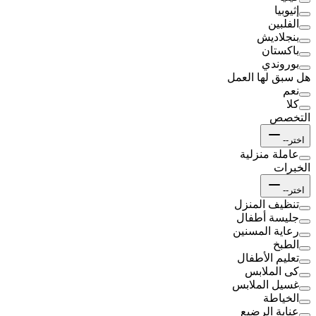
إثيوبيا
الفلبين
بنجلاديش
باكستان
بوروندي
هل سبق لها العمل
نعم
كلا
التخصص
اختر--
عاملة منزلية
الخبرات
اختر--
تنظيف المنزل
جليسة أطفال
رعاية المسنين
الطبخ
تعليم الأطفال
كى الملابس
غسيل الملابس
الخياطة
عناية الرضيع