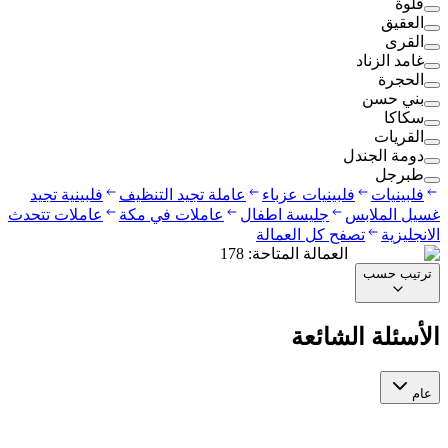
قلوة
العقيق
القرى
غامد الزناد
الحجرة
بني حسن
سكاكا
القريات
دومة الجندل
طبرجل
فلبينيات
فلبينيات عزباء
عاملة تجيد التنظيف
فلبينية تجيد
غسيل الملابس
جليسة اطفال
عاملات في مكة
عاملات تتحدث
الانجليزية
تصفح كل العمالة
العمالة المتاحة
:
178
ترتيب حسب
الأسئلة الشائعة
عام