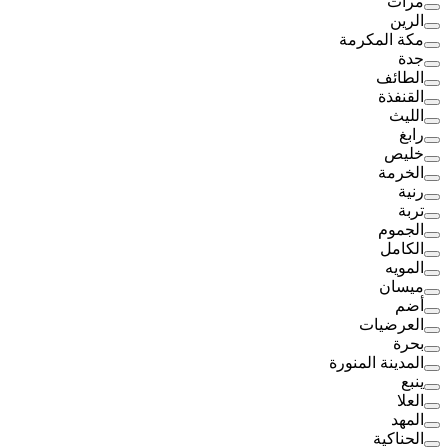
مرات
الرين
مكة المكرمة
جدة
الطائف
القنفذة
الليث
رابغ
خليص
الخرمة
رنية
تربة
الجموم
الكامل
المويه
ميسان
أضم
العرضيات
بحرة
المدينة المنورة
ينبع
العلا
المهد
الحناكية