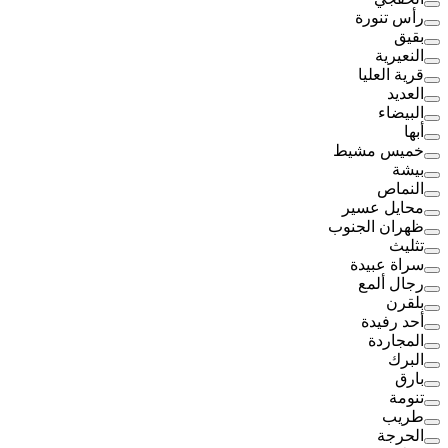
رأس تنورة
بقيق
النعيرية
قرية العليا
العديد
البيضاء
أبها
خميس مشيط
بيشة
النماص
محايل عسير
ظهران الجنوب
تثليث
سراة عبيدة
رجال ألمع
بلقرن
أحد رفيدة
المجاردة
البرك
بارق
تنومة
طريب
الحرجة