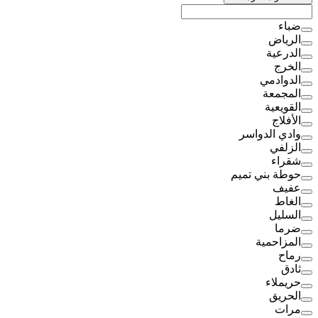
ضباء
الرياض
الدرعية
الخرج
الدوادمي
المجمعة
القويعية
الأفلاج
وادي الدواسر
الزلفي
شقراء
حوطة بني تميم
عفيف
الغاط
السليل
ضرما
المزاحمية
رماح
ثادق
حريملاء
الحريق
مرات