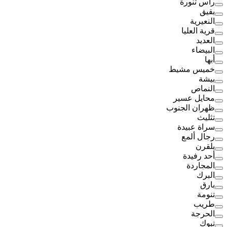
رأس تنورة
بقيق
النعيرية
قرية العليا
العديد
البيضاء
أبها
خميس مشيط
بيشة
النماص
محايل عسير
ظهران الجنوب
تثليث
سراة عبيدة
رجال ألمع
بلقرن
أحد رفيدة
المجاردة
البرك
بارق
تنومة
طريب
الحرجة
تبوك