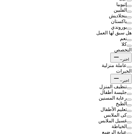
إثيوبيا
الفلبين
بنجلاديش
باكستان
بوروندي
هل سبق لها العمل
نعم
كلا
التخصص
اختر--
عاملة منزلية
الخبرات
اختر--
تنظيف المنزل
جليسة أطفال
رعاية المسنين
الطبخ
تعليم الأطفال
كى الملابس
غسيل الملابس
الخياطة
عناية الرضيع