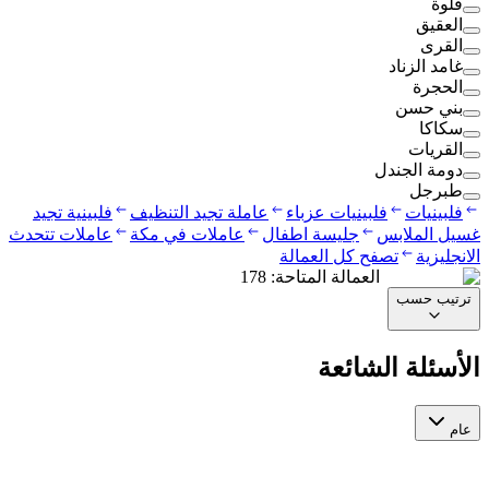
قلوة
العقيق
القرى
غامد الزناد
الحجرة
بني حسن
سكاكا
القريات
دومة الجندل
طبرجل
فلبينيات
فلبينيات عزباء
عاملة تجيد التنظيف
فلبينية تجيد
غسيل الملابس
جليسة اطفال
عاملات في مكة
عاملات تتحدث
الانجليزية
تصفح كل العمالة
العمالة المتاحة
:
178
ترتيب حسب
الأسئلة الشائعة
عام