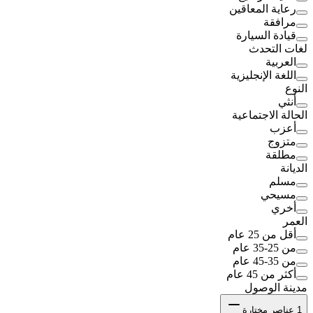
رعاية المعاقين
مرافقة
قيادة السيارة
لغات التحدث
العربية
اللغة الإنجليزية
النوع
أنثي
الحالة الاجتماعية
أعزب
متزوج
مطلقة
الديانة
مسلم
مسيحي
أخري
العمر
أقل من 25 عام
من 25-35 عام
من 35-45 عام
أكثر من 45 عام
مدينة الوصول
1
عناصر مختارة