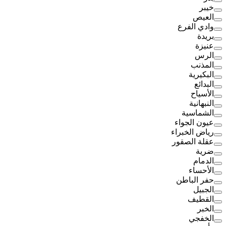
خيبر
العيص
وادي الفرع
بريدة
عنيزة
الرس
المذنب
البكيرية
البدائع
الأسياح
النبهانية
الشماسية
عيون الجواء
رياض الخبراء
عقلة الصقور
ضرية
الدمام
الأحساء
حفر الباطن
الجبيل
القطيف
الخبر
الخفجي