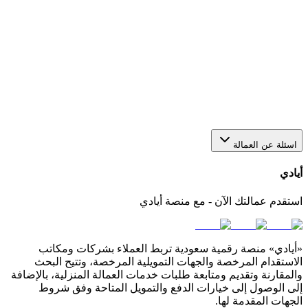
هل يمكن استقدام أكثر من عاملة من خلال منصة أيادي؟
نعم، يمكنك عبر أيادي تقديم أكثر من طلب في الوقت نفسه
لاستقدام أو عاملات بعدد يناسب احتياجك. كل طلب يتم متابعته
بشكل منفصل من خلال لوحة التحكم الخاصة بك في المنصة.
كيف أختار مكتب استقدام مناسب في السعودية؟
اسئلة عن العمالة
أيادي
استقدم عمالتك الآن - مع منصة أيادي
«أيادي» منصة رقمية سعودية تربط العملاء بشركات ومكاتب
الاستقدام المرخصة والجهات التمويلية المرخصة، وتتيح البحث
والمقارنة وتقديم ومتابعة طلبات خدمات العمالة المنزلية، بالإضافة
إلى الوصول إلى خيارات الدفع والتمويل المتاحة وفق شروط
الجهات المقدمة لها.