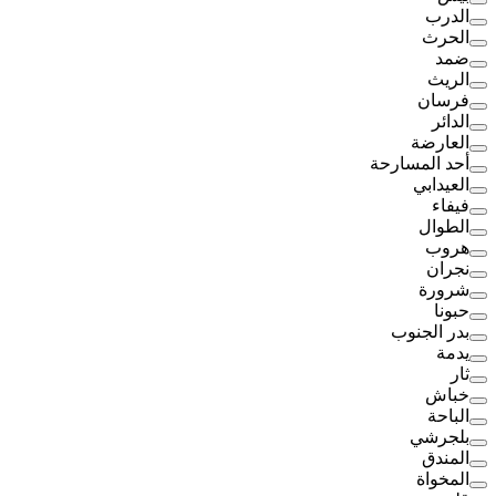
الدرب
الحرث
ضمد
الريث
فرسان
الدائر
العارضة
أحد المسارحة
العيدابي
فيفاء
الطوال
هروب
نجران
شرورة
حبونا
بدر الجنوب
يدمة
ثار
خباش
الباحة
بلجرشي
المندق
المخواة