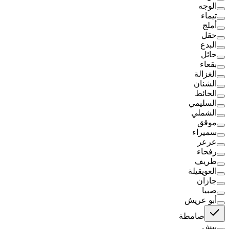
الوجه
تيماء
أملج
حقل
البدع
حائل
بقعاء
الغزالة
الشنان
الحائط
السليمي
الشملي
موقق
سميراء
عرعر
رفحاء
طريف
العويقيلة
جازان
صبيا
أبو عريش
صامطة
بيش