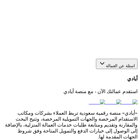
هل يمكن استقدام أكثر من عاملة من خلال منصة أيادي؟
نعم، يمكنك عبر أيادي تقديم أكثر من طلب في الوقت نفسه
لاستقدام أو عاملات بعدد يناسب احتياجك. كل طلب يتم متابعته
بشكل منفصل من خلال لوحة التحكم الخاصة بك في المنصة.
كيف أختار مكتب استقدام مناسب في السعودية؟
اسئلة عن العمالة
أيادي
استقدم عمالتك الآن - مع منصة أيادي
«أيادي» منصة رقمية سعودية تربط العملاء بشركات ومكاتب
الاستقدام المرخصة والجهات التمويلية المرخصة، وتتيح البحث
والمقارنة وتقديم ومتابعة طلبات خدمات العمالة المنزلية، بالإضافة
إلى الوصول إلى خيارات الدفع والتمويل المتاحة وفق شروط
الجهات المقدمة لها.