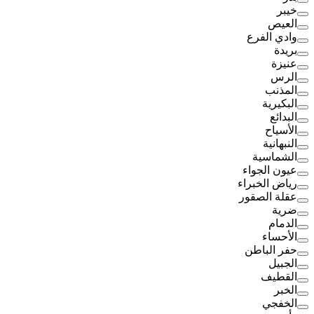
خيبر
العيص
وادي الفرع
بريدة
عنيزة
الرس
المذنب
البكيرية
البدائع
الأسياح
النبهانية
الشماسية
عيون الجواء
رياض الخبراء
عقلة الصقور
ضرية
الدمام
الأحساء
حفر الباطن
الجبيل
القطيف
الخبر
الخفجي