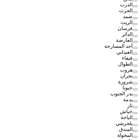
الدرب
الحرث
ضمد
الريث
فرسان
الدائر
العارضة
أحد المسارحة
العيدابي
فيفاء
الطوال
هروب
نجران
شرورة
حبونا
بدر الجنوب
يدمة
ثار
خباش
الباحة
بلجرشي
المندق
المخواة