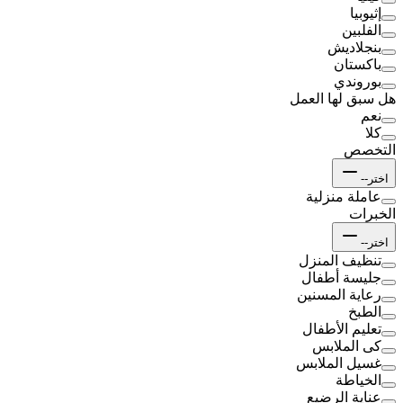
إثيوبيا
الفلبين
بنجلاديش
باكستان
بوروندي
هل سبق لها العمل
نعم
كلا
التخصص
اختر--
عاملة منزلية
الخبرات
اختر--
تنظيف المنزل
جليسة أطفال
رعاية المسنين
الطبخ
تعليم الأطفال
كى الملابس
غسيل الملابس
الخياطة
عناية الرضيع