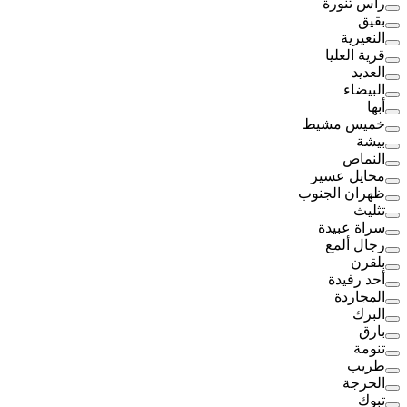
رأس تنورة
بقيق
النعيرية
قرية العليا
العديد
البيضاء
أبها
خميس مشيط
بيشة
النماص
محايل عسير
ظهران الجنوب
تثليث
سراة عبيدة
رجال ألمع
بلقرن
أحد رفيدة
المجاردة
البرك
بارق
تنومة
طريب
الحرجة
تبوك