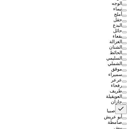
الوجه
تيماء
أملج
حقل
البدع
حائل
بقعاء
الغزالة
الشنان
الحائط
السليمي
الشملي
موقق
سميراء
عرعر
رفحاء
طريف
العويقيلة
جازان
صبيا
أبو عريش
صامطة
بيش