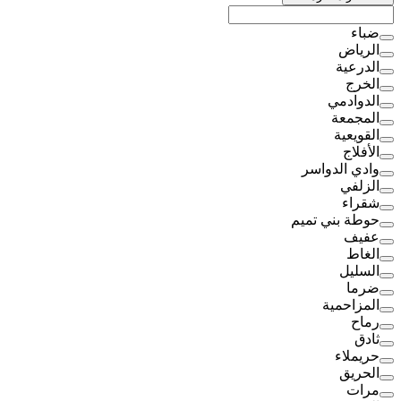
ضباء
الرياض
الدرعية
الخرج
الدوادمي
المجمعة
القويعية
الأفلاج
وادي الدواسر
الزلفي
شقراء
حوطة بني تميم
عفيف
الغاط
السليل
ضرما
المزاحمية
رماح
ثادق
حريملاء
الحريق
مرات