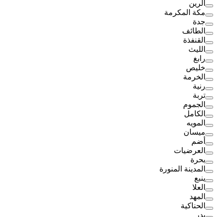
الرين
مكة المكرمة
جدة
الطائف
القنفذة
الليث
رابغ
خليص
الخرمة
رنية
تربة
الجموم
الكامل
المويه
ميسان
أضم
العرضيات
بحرة
المدينة المنورة
ينبع
العلا
المهد
الحناكية
بدر