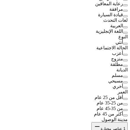
رعاية المعاقين
مرافقة
قيادة السيارة
لغات التحدث
العربية
اللغة الإنجليزية
النوع
أنثي
الحالة الاجتماعية
أعزب
متزوج
مطلقة
الديانة
مسلم
مسيحي
أخري
العمر
أقل من 25 عام
من 25-35 عام
من 35-45 عام
أكثر من 45 عام
مدينة الوصول
1
عناصر مختارة