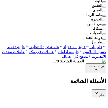
قلوة
العقيق
القرى
غامد الزناد
الحجرة
بني حسن
سكاكا
القريات
دومة الجندل
طبرجل
فلبينيات
فلبينيات عزباء
عاملة تجيد التنظيف
فلبينية تجيد
غسيل الملابس
جليسة اطفال
عاملات في مكة
عاملات تتحدث
الانجليزية
تصفح كل العمالة
العمالة المتاحة
:
178
ترتيب حسب
الأسئلة الشائعة
عام