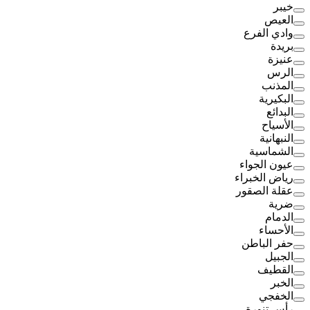
خيبر
العيص
وادي الفرع
بريدة
عنيزة
الرس
المذنب
البكيرية
البدائع
الأسياح
النبهانية
الشماسية
عيون الجواء
رياض الخبراء
عقلة الصقور
ضرية
الدمام
الأحساء
حفر الباطن
الجبيل
القطيف
الخبر
الخفجي
رأس تنورة