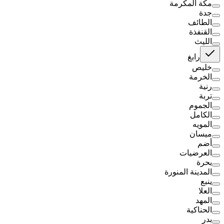
مكة المكرمة
جدة
الطائف
القنفذة
الليث
رابغ
خليص
الخرمة
رنية
تربة
الجموم
الكامل
المويه
ميسان
أضم
العرضيات
بحرة
المدينة المنورة
ينبع
العلا
المهد
الحناكية
بدر