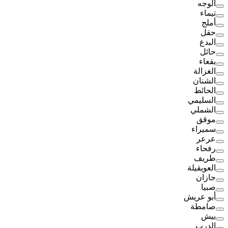
الوجه
تيماء
أملج
حقل
البدع
حائل
بقعاء
الغزالة
الشنان
الحائط
السليمي
الشملي
موقق
سميراء
عرعر
رفحاء
طريف
العويقيلة
جازان
صبيا
أبو عريش
صامطة
بيش
الدرب