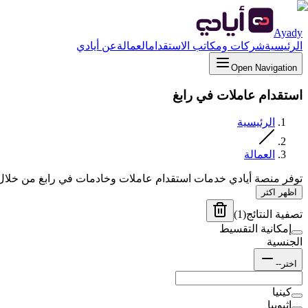
Ayady
الرئيسية
شركات ومكاتب الاستقدام
العمالة
عن أيادي
Open Navigation
استقدام عاملات في رابغ
الرئيسية
العمالة
توفر منصة أيادي خدمات استقدام عاملات وخادمات في رابغ من خلال
اظهر اكثر
تصفية النتائج
(
1
)
إمكانية التقسيط
الجنسية
اختر--
كينيا
إثيوبيا