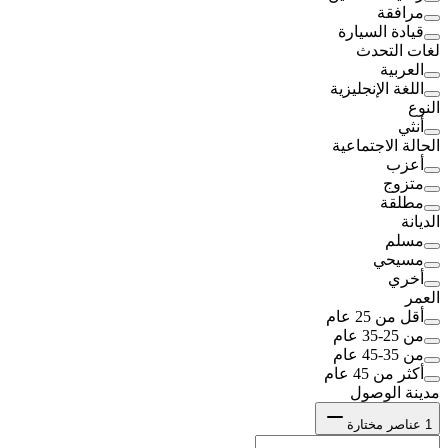
مرافقة
قيادة السيارة
لغات التحدث
العربية
اللغة الإنجليزية
النوع
أنثي
الحالة الاجتماعية
أعزب
متزوج
مطلقة
الديانة
مسلم
مسيحي
أخري
العمر
أقل من 25 عام
من 25-35 عام
من 35-45 عام
أكثر من 45 عام
مدينة الوصول
1
عناصر مختارة