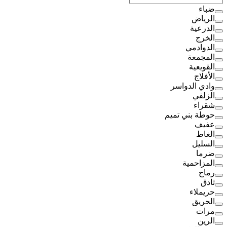
ضباء
الرياض
الدرعية
الخرج
الدوادمي
المجمعة
القويعية
الأفلاج
وادي الدواسر
الزلفي
شقراء
حوطة بني تميم
عفيف
الغاط
السليل
ضرما
المزاحمية
رماح
ثادق
حريملاء
الحريق
مرات
الرين