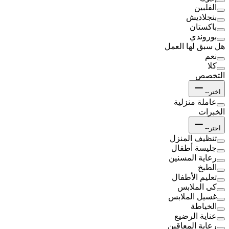
الفلبين
بنجلاديش
باكستان
بوروندي
هل سبق لها العمل
نعم
كلا
التخصص
اختر--
عاملة منزلية
الخبرات
اختر--
تنظيف المنزل
جليسة أطفال
رعاية المسنين
الطبخ
تعليم الأطفال
كى الملابس
غسيل الملابس
الخياطة
عناية الرضيع
رعاية المعاقين