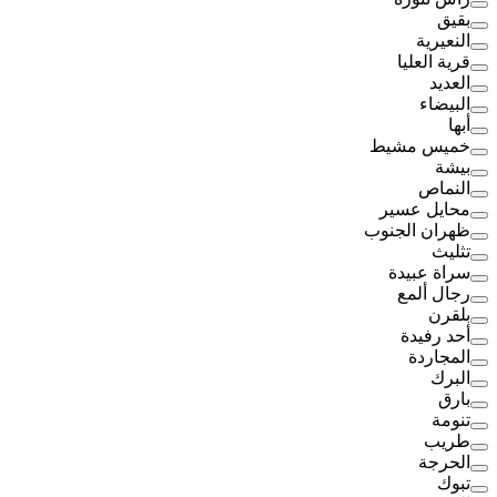
بقيق
النعيرية
قرية العليا
العديد
البيضاء
أبها
خميس مشيط
بيشة
النماص
محايل عسير
ظهران الجنوب
تثليث
سراة عبيدة
رجال ألمع
بلقرن
أحد رفيدة
المجاردة
البرك
بارق
تنومة
طريب
الحرجة
تبوك