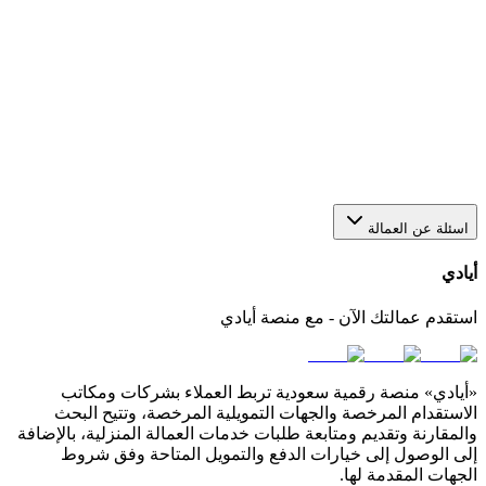
هل يمكن استقدام أكثر من عاملة من خلال منصة أيادي؟
نعم، يمكنك عبر أيادي تقديم أكثر من طلب في الوقت نفسه
لاستقدام أو عاملات بعدد يناسب احتياجك. كل طلب يتم متابعته
بشكل منفصل من خلال لوحة التحكم الخاصة بك في المنصة.
كيف أختار مكتب استقدام مناسب في السعودية؟
اسئلة عن العمالة
أيادي
استقدم عمالتك الآن - مع منصة أيادي
«أيادي» منصة رقمية سعودية تربط العملاء بشركات ومكاتب
الاستقدام المرخصة والجهات التمويلية المرخصة، وتتيح البحث
والمقارنة وتقديم ومتابعة طلبات خدمات العمالة المنزلية، بالإضافة
إلى الوصول إلى خيارات الدفع والتمويل المتاحة وفق شروط
الجهات المقدمة لها.