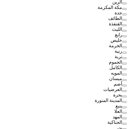
الرين
مكة المكرمة
جدة
الطائف
القنفذة
الليث
رابغ
خليص
الخرمة
رنية
تربة
الجموم
الكامل
المويه
ميسان
أضم
العرضيات
بحرة
المدينة المنورة
ينبع
العلا
المهد
الحناكية
بدر