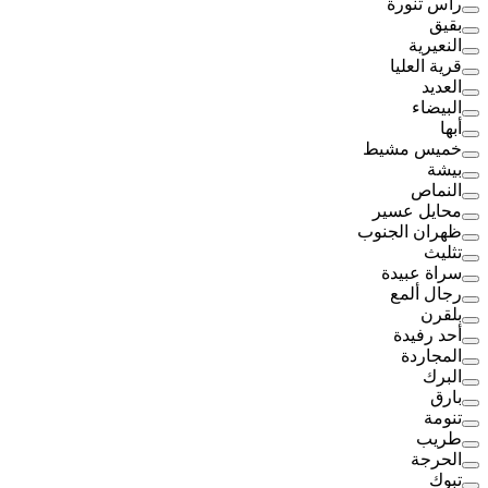
رأس تنورة
بقيق
النعيرية
قرية العليا
العديد
البيضاء
أبها
خميس مشيط
بيشة
النماص
محايل عسير
ظهران الجنوب
تثليث
سراة عبيدة
رجال ألمع
بلقرن
أحد رفيدة
المجاردة
البرك
بارق
تنومة
طريب
الحرجة
تبوك