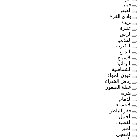
خيبر
العيص
وادي الفرع
بريدة
عنيزة
الرس
المذنب
البكيرية
البدائع
الأسياح
النبهانية
الشماسية
عيون الجواء
رياض الخبراء
عقلة الصقور
ضرية
الدمام
الأحساء
حفر الباطن
الجبيل
القطيف
الخبر
الخفجي