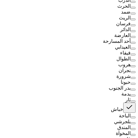
الدرب
الحرث
ضمد
الريث
فرسان
الدائر
العارضة
أحد المسارحة
العيدابي
فيفاء
الطوال
هروب
نجران
شرورة
حبونا
بدر الجنوب
يدمة
ثار
خباش
الباحة
بلجرشي
المندق
المخواة