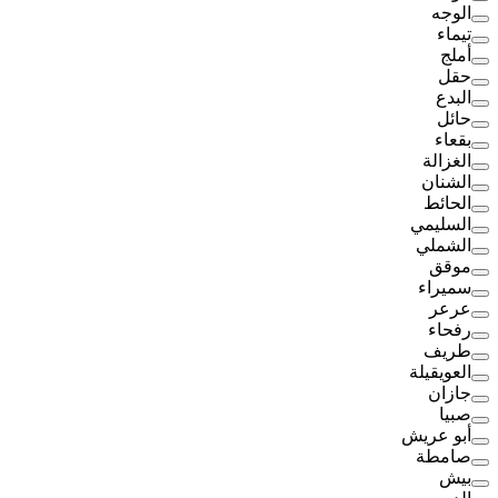
الوجه
تيماء
أملج
حقل
البدع
حائل
بقعاء
الغزالة
الشنان
الحائط
السليمي
الشملي
موقق
سميراء
عرعر
رفحاء
طريف
العويقيلة
جازان
صبيا
أبو عريش
صامطة
بيش