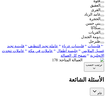
قلوة
العقيق
القرى
غامد الزناد
الحجرة
بني حسن
سكاكا
القريات
دومة الجندل
طبرجل
فلبينيات
فلبينيات عزباء
عاملة تجيد التنظيف
فلبينية تجيد
غسيل الملابس
جليسة اطفال
عاملات في مكة
عاملات تتحدث
الانجليزية
تصفح كل العمالة
العمالة المتاحة
:
178
ترتيب حسب
الأسئلة الشائعة
عام