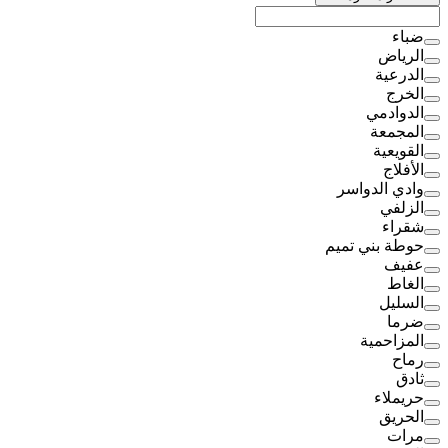
ضباء
الرياض
الدرعية
الخرج
الدوادمي
المجمعة
القويعية
الأفلاج
وادي الدواسر
الزلفي
شقراء
حوطة بني تميم
عفيف
الغاط
السليل
ضرما
المزاحمية
رماح
ثادق
حريملاء
الحريق
مرات