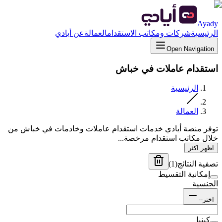
Ayady
الرئيسية
شركات ومكاتب الاستقدام
العمالة
عن أيادي
Open Navigation
استقدام عاملات في خباش
الرئيسية
العمالة
توفر منصة أيادي خدمات استقدام عاملات وخادمات في خباش من
خلال مكاتب استقدام مرخصة...
اظهر اكثر
تصفية النتائج
(
1
)
إمكانية التقسيط
الجنسية
اختر--
كينيا