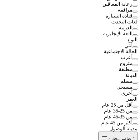
رعاية المعاقين
مرافقة
قيادة السيارة
لغات التحدث
العربية
اللغة الإنجليزية
النوع
أنثي
الحالة الاجتماعية
أعزب
متزوج
مطلقة
الديانة
مسلم
مسيحي
أخري
العمر
أقل من 25 عام
من 25-35 عام
من 35-45 عام
أكثر من 45 عام
مدينة الوصول
1
عناصر مختارة