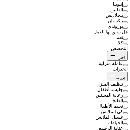
إثيوبيا
الفلبين
بنجلاديش
باكستان
بوروندي
هل سبق لها العمل
نعم
كلا
التخصص
اختر--
عاملة منزلية
الخبرات
اختر--
تنظيف المنزل
جليسة أطفال
رعاية المسنين
الطبخ
تعليم الأطفال
كى الملابس
غسيل الملابس
الخياطة
عناية الرضيع