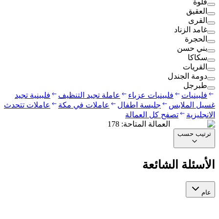
قلوة
العقيق
القرى
غامد الزناد
الحجرة
بني حسن
سكاكا
القريات
دومة الجندل
طبرجل
فلبينيات
فلبينيات عزباء
عاملة تجيد التنظيف
فلبينية تجيد
غسيل الملابس
جليسة اطفال
عاملات في مكة
عاملات تتحدث
الانجليزية
تصفح كل العمالة
العمالة المتاحة
:
178
ترتيب حسب
الأسئلة الشائعة
عام