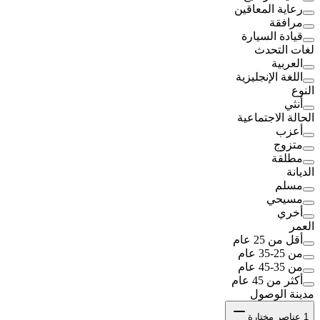
رعاية المعاقين
مرافقة
قيادة السيارة
لغات التحدث
العربية
اللغة الإنجليزية
النوع
أنثي
الحالة الاجتماعية
أعزب
متزوج
مطلقة
الديانة
مسلم
مسيحي
أخري
العمر
أقل من 25 عام
من 25-35 عام
من 35-45 عام
أكثر من 45 عام
مدينة الوصول
1
عناصر مختارة