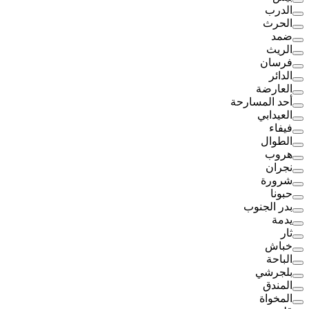
الدرب
الحرث
ضمد
الريث
فرسان
الدائر
العارضة
أحد المسارحة
العيدابي
فيفاء
الطوال
هروب
نجران
شرورة
حبونا
بدر الجنوب
يدمة
ثار
خباش
الباحة
بلجرشي
المندق
المخواة