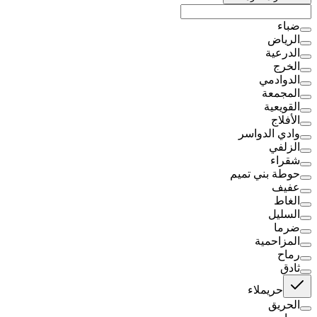
ضباء
الرياض
الدرعية
الخرج
الدوادمي
المجمعة
القويعية
الأفلاج
وادي الدواسر
الزلفي
شقراء
حوطة بني تميم
عفيف
الغاط
السليل
ضرما
المزاحمية
رماح
ثادق
حريملاء
الحريق