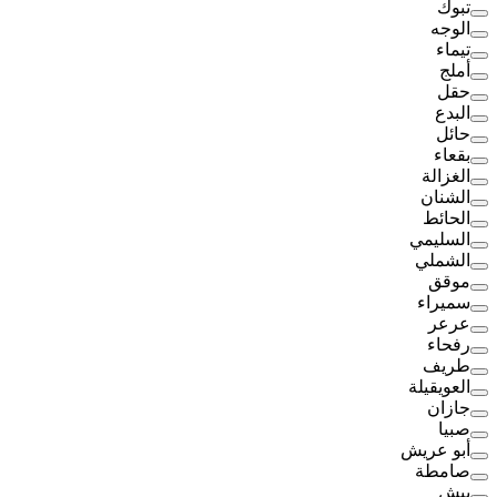
تبوك
الوجه
تيماء
أملج
حقل
البدع
حائل
بقعاء
الغزالة
الشنان
الحائط
السليمي
الشملي
موقق
سميراء
عرعر
رفحاء
طريف
العويقيلة
جازان
صبيا
أبو عريش
صامطة
بيش