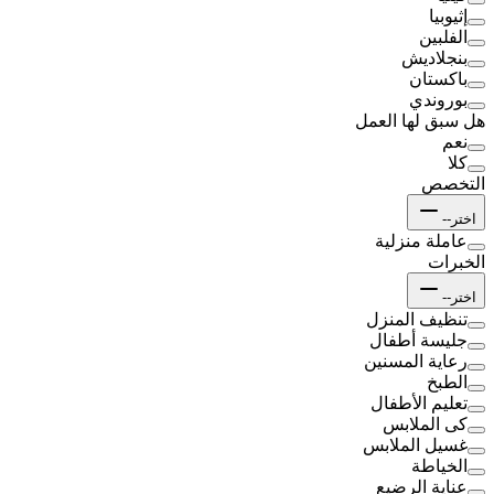
إثيوبيا
الفلبين
بنجلاديش
باكستان
بوروندي
هل سبق لها العمل
نعم
كلا
التخصص
اختر--
عاملة منزلية
الخبرات
اختر--
تنظيف المنزل
جليسة أطفال
رعاية المسنين
الطبخ
تعليم الأطفال
كى الملابس
غسيل الملابس
الخياطة
عناية الرضيع