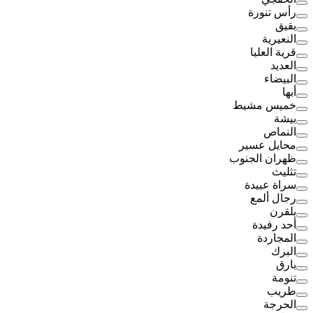
رأس تنورة
بقيق
النعيرية
قرية العليا
العديد
البيضاء
أبها
خميس مشيط
بيشة
النماص
محايل عسير
ظهران الجنوب
تثليث
سراة عبيدة
رجال ألمع
بلقرن
أحد رفيدة
المجاردة
البرك
بارق
تنومة
طريب
الحرجة