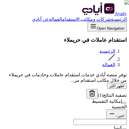
Ayady
الرئيسية
شركات ومكاتب الاستقدام
العمالة
عن أيادي
Open Navigation
استقدام عاملات في حريملاء
الرئيسية
العمالة
توفر منصة أيادي خدمات استقدام عاملات وخادمات في حريملاء
من خلال مكاتب استقدام مر...
اظهر اكثر
تصفية النتائج
(
1
)
إمكانية التقسيط
الجنسية
اختر--
كينيا