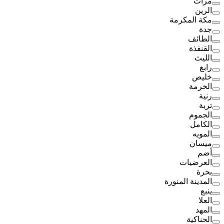
مرات
الرين
مكة المكرمة
جدة
الطائف
القنفذة
الليث
رابغ
خليص
الخرمة
رنية
تربة
الجموم
الكامل
المويه
ميسان
أضم
العرضيات
بحرة
المدينة المنورة
ينبع
العلا
المهد
الحناكية