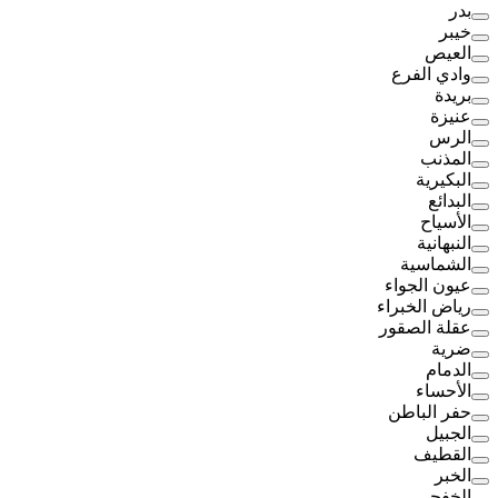
بدر
خيبر
العيص
وادي الفرع
بريدة
عنيزة
الرس
المذنب
البكيرية
البدائع
الأسياح
النبهانية
الشماسية
عيون الجواء
رياض الخبراء
عقلة الصقور
ضرية
الدمام
الأحساء
حفر الباطن
الجبيل
القطيف
الخبر
الخفجي