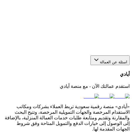
هل يمكن استقدام أكثر من عاملة من خلال منصة أيادي؟
نعم، يمكنك عبر أيادي تقديم أكثر من طلب في الوقت نفسه
لاستقدام أو عاملات بعدد يناسب احتياجك. كل طلب يتم متابعته
بشكل منفصل من خلال لوحة التحكم الخاصة بك في المنصة.
كيف أختار مكتب استقدام مناسب في السعودية؟
اسئلة عن العمالة
أيادي
استقدم عمالتك الآن - مع منصة أيادي
«أيادي» منصة رقمية سعودية تربط العملاء بشركات ومكاتب
الاستقدام المرخصة والجهات التمويلية المرخصة، وتتيح البحث
والمقارنة وتقديم ومتابعة طلبات خدمات العمالة المنزلية، بالإضافة
إلى الوصول إلى خيارات الدفع والتمويل المتاحة وفق شروط
الجهات المقدمة لها.