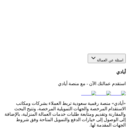
هل يمكن استقدام أكثر من عاملة من خلال منصة أيادي؟
نعم، يمكنك عبر أيادي تقديم أكثر من طلب في الوقت نفسه
لاستقدام أو عاملات بعدد يناسب احتياجك. كل طلب يتم متابعته
بشكل منفصل من خلال لوحة التحكم الخاصة بك في المنصة.
كيف أختار مكتب استقدام مناسب في السعودية؟
اسئلة عن العمالة
أيادي
استقدم عمالتك الآن - مع منصة أيادي
«أيادي» منصة رقمية سعودية تربط العملاء بشركات ومكاتب
الاستقدام المرخصة والجهات التمويلية المرخصة، وتتيح البحث
والمقارنة وتقديم ومتابعة طلبات خدمات العمالة المنزلية، بالإضافة
إلى الوصول إلى خيارات الدفع والتمويل المتاحة وفق شروط
الجهات المقدمة لها.