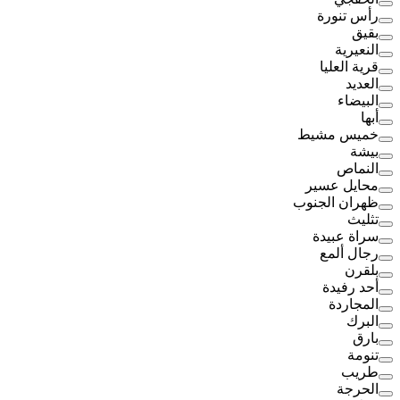
رأس تنورة
بقيق
النعيرية
قرية العليا
العديد
البيضاء
أبها
خميس مشيط
بيشة
النماص
محايل عسير
ظهران الجنوب
تثليث
سراة عبيدة
رجال ألمع
بلقرن
أحد رفيدة
المجاردة
البرك
بارق
تنومة
طريب
الحرجة