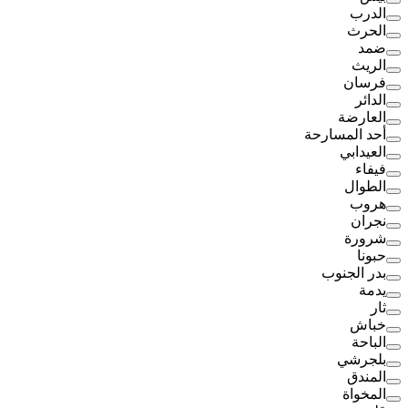
الدرب
الحرث
ضمد
الريث
فرسان
الدائر
العارضة
أحد المسارحة
العيدابي
فيفاء
الطوال
هروب
نجران
شرورة
حبونا
بدر الجنوب
يدمة
ثار
خباش
الباحة
بلجرشي
المندق
المخواة