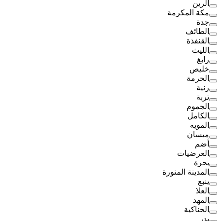
الرين
مكة المكرمة
جدة
الطائف
القنفذة
الليث
رابغ
خليص
الخرمة
رنية
تربة
الجموم
الكامل
المويه
ميسان
أضم
العرضيات
بحرة
المدينة المنورة
ينبع
العلا
المهد
الحناكية
بدر