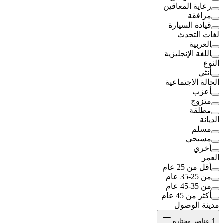
رعاية المعاقين
مرافقة
قيادة السيارة
لغات التحدث
العربية
اللغة الإنجليزية
النوع
أنثي
الحالة الاجتماعية
أعزب
متزوج
مطلقة
الديانة
مسلم
مسيحي
أخري
العمر
أقل من 25 عام
من 25-35 عام
من 35-45 عام
أكثر من 45 عام
مدينة الوصول
1
عناصر مختارة