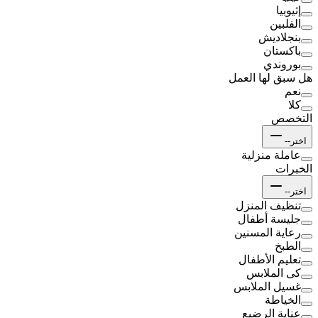
إثيوبيا
الفلبين
بنجلاديش
باكستان
بوروندي
هل سبق لها العمل
نعم
كلا
التخصص
اختر--
عاملة منزلية
الخبرات
اختر--
تنظيف المنزل
جليسة أطفال
رعاية المسنين
الطبخ
تعليم الأطفال
كى الملابس
غسيل الملابس
الخياطة
عناية الرضيع