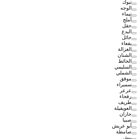
تبوك
الوجه
تيماء
أملج
حقل
البدع
حائل
بقعاء
الغزالة
الشنان
الحائط
السليمي
الشملي
موقق
سميراء
عرعر
رفحاء
طريف
العويقيلة
جازان
صبيا
أبو عريش
صامطة
بيش