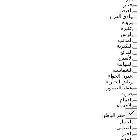
خيبر
العيص
وادي الفرع
بريدة
عنيزة
الرس
المذنب
البكيرية
البدائع
الأسياح
النبهانية
الشماسية
عيون الجواء
رياض الخبراء
عقلة الصقور
ضرية
الدمام
الأحساء
حفر الباطن
الجبيل
القطيف
الخبر
الخفجي