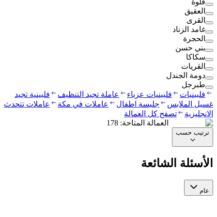
قلوة
العقيق
القرى
غامد الزناد
الحجرة
بني حسن
سكاكا
القريات
دومة الجندل
طبرجل
فلبينيات
فلبينيات عزباء
عاملة تجيد التنظيف
فلبينية تجيد
غسيل الملابس
جليسة اطفال
عاملات في مكة
عاملات تتحدث
الانجليزية
تصفح كل العمالة
العمالة المتاحة
:
178
ترتيب حسب
الأسئلة الشائعة
عام