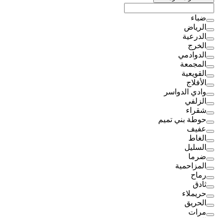
ضباء
الرياض
الدرعية
الخرج
الدوادمي
المجمعة
القويعية
الأفلاج
وادي الدواسر
الزلفي
شقراء
حوطة بني تميم
عفيف
الغاط
السليل
ضرما
المزاحمية
رماح
ثادق
حريملاء
الحريق
مرات