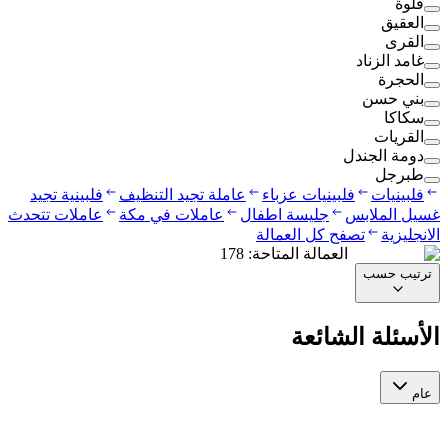
قلوة
العقيق
القرى
غامد الزناد
الحجرة
بني حسن
سكاكا
القريات
دومة الجندل
طبرجل
فلبينيات
فلبينيات عزباء
عاملة تجيد التنظيف
فلبينية تجيد
غسيل الملابس
جليسة اطفال
عاملات في مكة
عاملات تتحدث
الانجليزية
تصفح كل العمالة
العمالة المتاحة
:
178
ترتيب حسب
الأسئلة الشائعة
عام