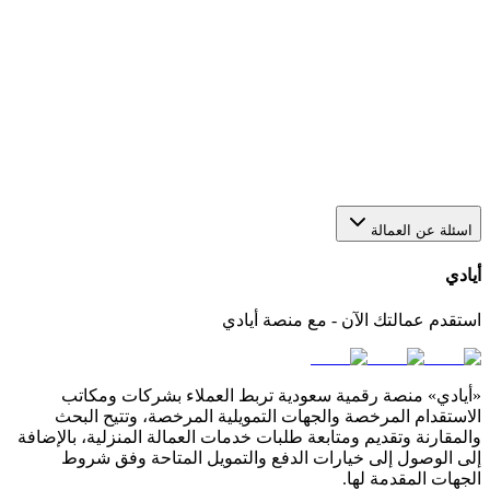
هل يمكن استقدام أكثر من عاملة من خلال منصة أيادي؟
نعم، يمكنك عبر أيادي تقديم أكثر من طلب في الوقت نفسه
لاستقدام أو عاملات بعدد يناسب احتياجك. كل طلب يتم متابعته
بشكل منفصل من خلال لوحة التحكم الخاصة بك في المنصة.
كيف أختار مكتب استقدام مناسب في السعودية؟
اسئلة عن العمالة
أيادي
استقدم عمالتك الآن - مع منصة أيادي
«أيادي» منصة رقمية سعودية تربط العملاء بشركات ومكاتب
الاستقدام المرخصة والجهات التمويلية المرخصة، وتتيح البحث
والمقارنة وتقديم ومتابعة طلبات خدمات العمالة المنزلية، بالإضافة
إلى الوصول إلى خيارات الدفع والتمويل المتاحة وفق شروط
الجهات المقدمة لها.