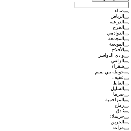
ضباء
الرياض
الدرعية
الخرج
الدوادمي
المجمعة
القويعية
الأفلاج
وادي الدواسر
الزلفي
شقراء
حوطة بني تميم
عفيف
الغاط
السليل
ضرما
المزاحمية
رماح
ثادق
حريملاء
الحريق
مرات