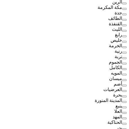
الرين
مكة المكرمة
جدة
الطائف
القنفذة
الليث
رابغ
خليص
الخرمة
رنية
تربة
الجموم
الكامل
المويه
ميسان
أضم
العرضيات
بحرة
المدينة المنورة
ينبع
العلا
المهد
الحناكية
بدر