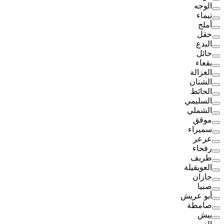
الوجه
تيماء
أملج
حقل
البدع
حائل
بقعاء
الغزالة
الشنان
الحائط
السليمي
الشملي
موقق
سميراء
عرعر
رفحاء
طريف
العويقيلة
جازان
صبيا
أبو عريش
صامطة
بيش