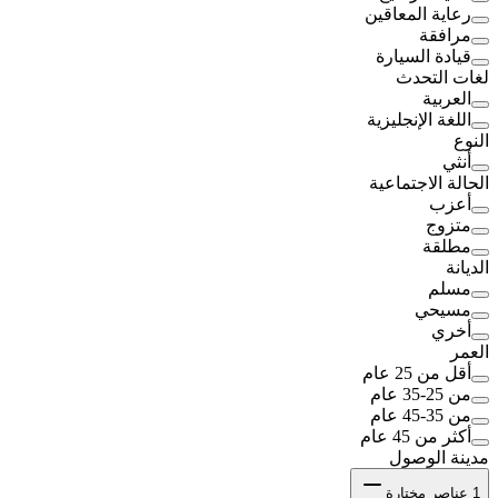
رعاية المعاقين
مرافقة
قيادة السيارة
لغات التحدث
العربية
اللغة الإنجليزية
النوع
أنثي
الحالة الاجتماعية
أعزب
متزوج
مطلقة
الديانة
مسلم
مسيحي
أخري
العمر
أقل من 25 عام
من 25-35 عام
من 35-45 عام
أكثر من 45 عام
مدينة الوصول
1
عناصر مختارة