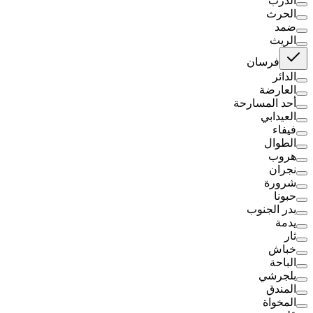
الدرب
الحرث
ضمد
الريث
فرسان
الدائر
العارضة
أحد المسارحة
العيدابي
فيفاء
الطوال
هروب
نجران
شرورة
حبونا
بدر الجنوب
يدمة
ثار
خباش
الباحة
بلجرشي
المندق
المخواة