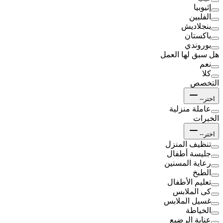
إثيوبيا
الفلبين
بنجلاديش
باكستان
بوروندي
هل سبق لها العمل
نعم
كلا
التخصص
اختر--
عاملة منزلية
الخبرات
اختر--
تنظيف المنزل
جليسة أطفال
رعاية المسنين
الطبخ
تعليم الأطفال
كى الملابس
غسيل الملابس
الخياطة
عناية الرضيع