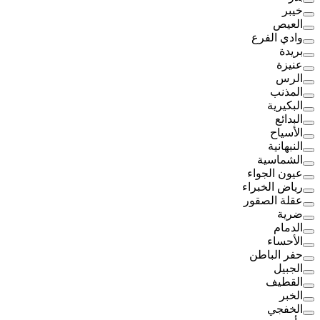
خيبر
العيص
وادي الفرع
بريدة
عنيزة
الرس
المذنب
البكيرية
البدائع
الأسياح
النبهانية
الشماسية
عيون الجواء
رياض الخبراء
عقلة الصقور
ضرية
الدمام
الأحساء
حفر الباطن
الجبيل
القطيف
الخبر
الخفجي