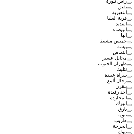
رأس تنورة
بقيق
النعيرية
قرية العليا
العديد
البيضاء
أبها
خميس مشيط
بيشة
النماص
محايل عسير
ظهران الجنوب
تثليث
سراة عبيدة
رجال ألمع
بلقرن
أحد رفيدة
المجاردة
البرك
بارق
تنومة
طريب
الحرجة
تبوك