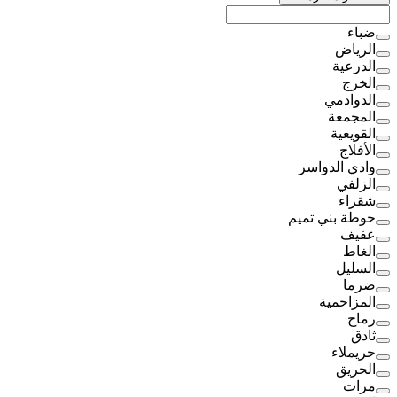
ضباء
الرياض
الدرعية
الخرج
الدوادمي
المجمعة
القويعية
الأفلاج
وادي الدواسر
الزلفي
شقراء
حوطة بني تميم
عفيف
الغاط
السليل
ضرما
المزاحمية
رماح
ثادق
حريملاء
الحريق
مرات