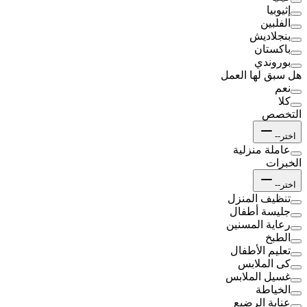
إثيوبيا
الفلبين
بنجلاديش
باكستان
بوروندي
هل سبق لها العمل
نعم
كلا
التخصص
اختر--
عاملة منزلية
الخبرات
اختر--
تنظيف المنزل
جليسة أطفال
رعاية المسنين
الطبخ
تعليم الأطفال
كى الملابس
غسيل الملابس
الخياطة
عناية الرضيع