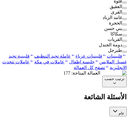
قلوة
العقيق
القرى
غامد الزناد
الحجرة
بني حسن
سكاكا
القريات
دومة الجندل
طبرجل
فلبينيات
فلبينيات عزباء
عاملة تجيد التنظيف
فلبينية تجيد
غسيل الملابس
جليسة اطفال
عاملات في مكة
عاملات تتحدث
الانجليزية
تصفح كل العمالة
العمالة المتاحة
:
177
ترتيب حسب
الأسئلة الشائعة
عام