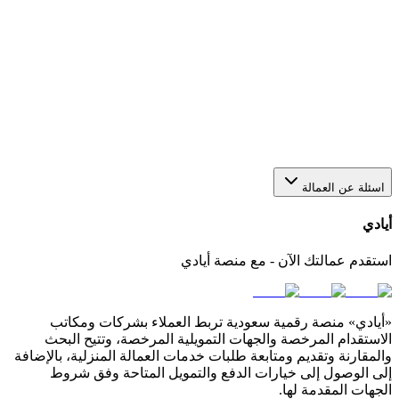
هل يمكن استقدام أكثر من عاملة من خلال منصة أيادي؟
نعم، يمكنك عبر أيادي تقديم أكثر من طلب في الوقت نفسه
لاستقدام أو عاملات بعدد يناسب احتياجك. كل طلب يتم متابعته
بشكل منفصل من خلال لوحة التحكم الخاصة بك في المنصة.
كيف أختار مكتب استقدام مناسب في السعودية؟
اسئلة عن العمالة
أيادي
استقدم عمالتك الآن - مع منصة أيادي
«أيادي» منصة رقمية سعودية تربط العملاء بشركات ومكاتب
الاستقدام المرخصة والجهات التمويلية المرخصة، وتتيح البحث
والمقارنة وتقديم ومتابعة طلبات خدمات العمالة المنزلية، بالإضافة
إلى الوصول إلى خيارات الدفع والتمويل المتاحة وفق شروط
الجهات المقدمة لها.