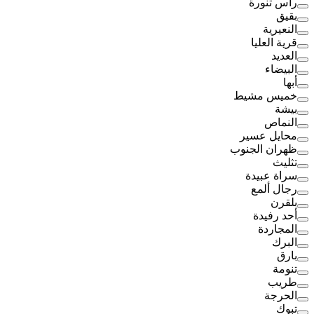
رأس تنورة
بقيق
النعيرية
قرية العليا
العديد
البيضاء
أبها
خميس مشيط
بيشة
النماص
محايل عسير
ظهران الجنوب
تثليث
سراة عبيدة
رجال ألمع
بلقرن
أحد رفيدة
المجاردة
البرك
بارق
تنومة
طريب
الحرجة
تبوك