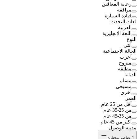
رعاية المعاقين
مرافقة
قيادة السيارة
لغات التحدث
العربية
اللغة الإنجليزية
النوع
أنثي
الحالة الاجتماعية
أعزب
متزوج
مطلقة
الديانة
مسلم
مسيحي
أخري
العمر
أقل من 25 عام
من 25-35 عام
من 35-45 عام
أكثر من 45 عام
مدينة الوصول
1
عناصر مختارة