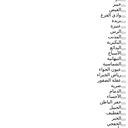
خيبر
العيص
وادي الفرع
بريدة
عنيزة
الرس
المذنب
البكيرية
البدائع
الأسياح
النبهانية
الشماسية
عيون الجواء
رياض الخبراء
عقلة الصقور
ضرية
الدمام
الأحساء
حفر الباطن
الجبيل
القطيف
الخبر
الخفجي