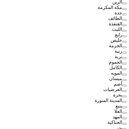
الرين
مكة المكرمة
جدة
الطائف
القنفذة
الليث
رابغ
خليص
الخرمة
رنية
تربة
الجموم
الكامل
المويه
ميسان
أضم
العرضيات
بحرة
المدينة المنورة
ينبع
العلا
المهد
الحناكية
بدر