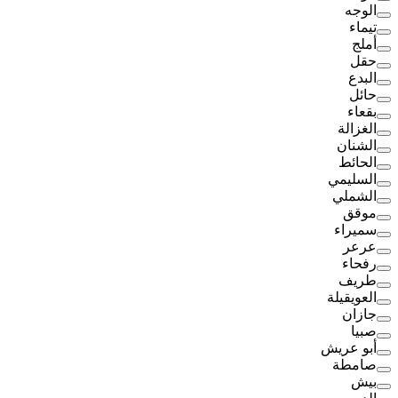
الوجه
تيماء
أملج
حقل
البدع
حائل
بقعاء
الغزالة
الشنان
الحائط
السليمي
الشملي
موقق
سميراء
عرعر
رفحاء
طريف
العويقيلة
جازان
صبيا
أبو عريش
صامطة
بيش