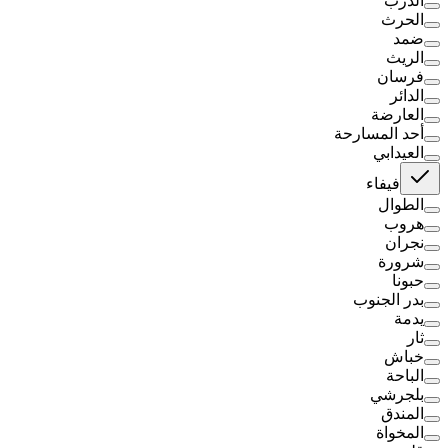
الدرب
الحرث
ضمد
الريث
فرسان
الدائر
العارضة
أحد المسارحة
العيدابي
فيفاء
الطوال
هروب
نجران
شرورة
حبونا
بدر الجنوب
يدمة
ثار
خباش
الباحة
بلجرشي
المندق
المخواة