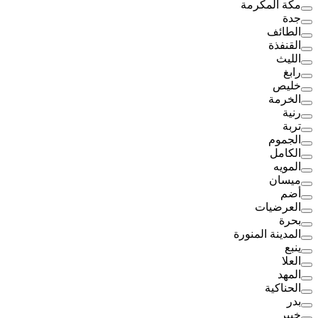
مكة المكرمة
جدة
الطائف
القنفذة
الليث
رابغ
خليص
الخرمة
رنية
تربة
الجموم
الكامل
المويه
ميسان
أضم
العرضيات
بحرة
المدينة المنورة
ينبع
العلا
المهد
الحناكية
بدر
خيبر