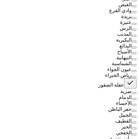
العيص
وادي الفرع
بريدة
عنيزة
الرس
المذنب
البكيرية
البدائع
الأسياح
النبهانية
الشماسية
عيون الجواء
رياض الخبراء
عقلة الصقور
ضرية
الدمام
الأحساء
حفر الباطن
الجبيل
القطيف
الخبر
الخفجي
رأس تنورة