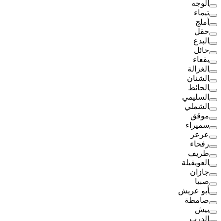
الوجه
تيماء
أملج
حقل
البدع
حائل
بقعاء
الغزالة
الشنان
الحائط
السليمي
الشملي
موقق
سميراء
عرعر
رفحاء
طريف
العويقيلة
جازان
صبيا
أبو عريش
صامطة
بيش
الدرب