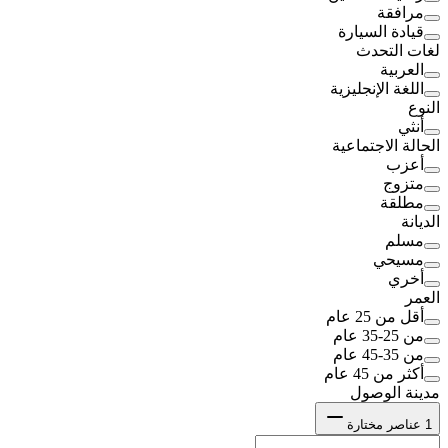
مرافقة
قيادة السيارة
لغات التحدث
العربية
اللغة الإنجليزية
النوع
أنثي
الحالة الاجتماعية
أعزب
متزوج
مطلقة
الديانة
مسلم
مسيحي
أخري
العمر
أقل من 25 عام
من 25-35 عام
من 35-45 عام
أكثر من 45 عام
مدينة الوصول
1
عناصر مختارة