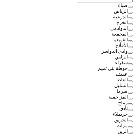
ضباء
الرياض
الدرعية
الخرج
الدوادمي
المجمعة
القويعية
الأفلاج
وادي الدواسر
الزلفي
شقراء
حوطة بني تميم
عفيف
الغاط
السليل
ضرما
المزاحمية
رماح
ثادق
حريملاء
الحريق
مرات
الرين