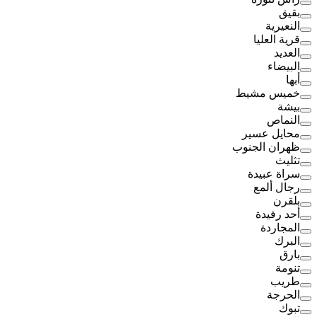
بقيق
النعيرية
قرية العليا
العديد
البيضاء
أبها
خميس مشيط
بيشة
النماص
محايل عسير
ظهران الجنوب
تثليث
سراة عبيدة
رجال ألمع
بلقرن
أحد رفيدة
المجاردة
البرك
بارق
تنومة
طريب
الحرجة
تبوك