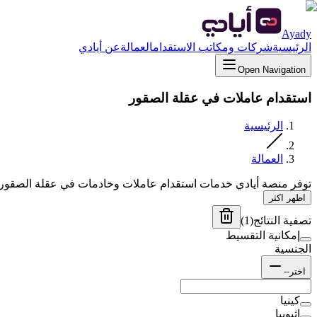
Ayady
الرئيسية
شركات ومكاتب الاستقدام
العمالة
عن أيادي
Open Navigation
استقدام عاملات في عقلة الصقور
الرئيسية
العمالة
توفر منصة أيادي خدمات استقدام عاملات وخادمات في عقلة الصقور م
اظهر اكثر
تصفية النتائج
(
1
)
إمكانية التقسيط
الجنسية
اختر--
كينيا
إثيوبيا