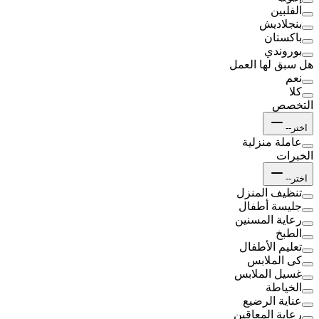
الفلبين
بنجلاديش
باكستان
بوروندي
هل سبق لها العمل
نعم
كلا
التخصص
اختر--
عاملة منزلية
الخبرات
اختر--
تنظيف المنزل
جليسة أطفال
رعاية المسنين
الطبخ
تعليم الأطفال
كى الملابس
غسيل الملابس
الخياطة
عناية الرضيع
رعاية المعاقين