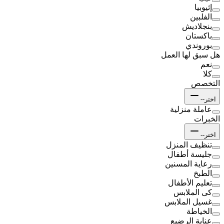
إثيوبيا
الفلبين
بنجلاديش
باكستان
بوروندي
هل سبق لها العمل
نعم
كلا
التخصص
اختر--
عاملة منزلية
الخبرات
اختر--
تنظيف المنزل
جليسة أطفال
رعاية المسنين
الطبخ
تعليم الأطفال
كى الملابس
غسيل الملابس
الخياطة
عناية الرضيع