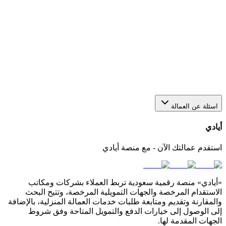
هل يمكن استقدام أكثر من عاملة من خلال منصة أيادي؟
نعم، يمكنك عبر أيادي تقديم أكثر من طلب في الوقت نفسه
لاستقدام أو عاملات بعدد يناسب احتياجك. كل طلب يتم متابعته
بشكل منفصل من خلال لوحة التحكم الخاصة بك في المنصة.
كيف أختار مكتب استقدام مناسب في السعودية؟
اسئلة عن العمالة
أيادي
استقدم عمالتك الآن - مع منصة أيادي
«أيادي» منصة رقمية سعودية تربط العملاء بشركات ومكاتب
الاستقدام المرخصة والجهات التمويلية المرخصة، وتتيح البحث
والمقارنة وتقديم ومتابعة طلبات خدمات العمالة المنزلية، بالإضافة
إلى الوصول إلى خيارات الدفع والتمويل المتاحة وفق شروط
الجهات المقدمة لها.