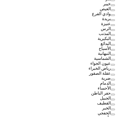
خيبر
العيص
وادي الفرع
بريدة
عنيزة
الرس
المذنب
البكيرية
البدائع
الأسياح
النبهانية
الشماسية
عيون الجواء
رياض الخبراء
عقلة الصقور
ضرية
الدمام
الأحساء
حفر الباطن
الجبيل
القطيف
الخبر
الخفجي