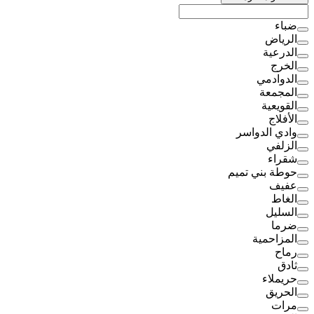
ضباء
الرياض
الدرعية
الخرج
الدوادمي
المجمعة
القويعية
الأفلاج
وادي الدواسر
الزلفي
شقراء
حوطة بني تميم
عفيف
الغاط
السليل
ضرما
المزاحمية
رماح
ثادق
حريملاء
الحريق
مرات