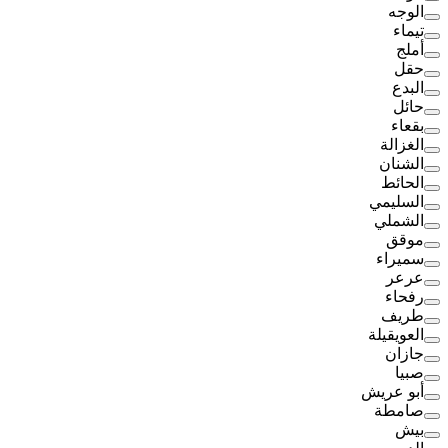
الوجه
تيماء
أملج
حقل
البدع
حائل
بقعاء
الغزالة
الشنان
الحائط
السليمي
الشملي
موقق
سميراء
عرعر
رفحاء
طريف
العويقيلة
جازان
صبيا
أبو عريش
صامطة
بيش