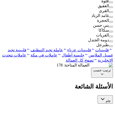
قلوة
العقيق
القرى
غامد الزناد
الحجرة
بني حسن
سكاكا
القريات
دومة الجندل
طبرجل
فلبينيات
فلبينيات عزباء
عاملة تجيد التنظيف
فلبينية تجيد
غسيل الملابس
جليسة اطفال
عاملات في مكة
عاملات تتحدث
الانجليزية
تصفح كل العمالة
العمالة المتاحة
:
178
ترتيب حسب
الأسئلة الشائعة
عام