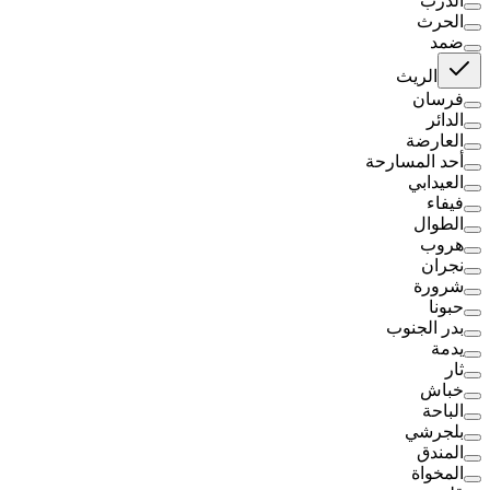
الدرب
الحرث
ضمد
الريث
فرسان
الدائر
العارضة
أحد المسارحة
العيدابي
فيفاء
الطوال
هروب
نجران
شرورة
حبونا
بدر الجنوب
يدمة
ثار
خباش
الباحة
بلجرشي
المندق
المخواة