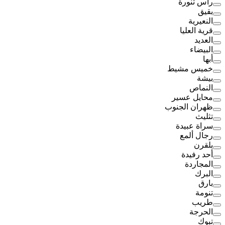
رأس تنورة
بقيق
النعيرية
قرية العليا
العديد
البيضاء
أبها
خميس مشيط
بيشة
النماص
محايل عسير
ظهران الجنوب
تثليث
سراة عبيدة
رجال ألمع
بلقرن
أحد رفيدة
المجاردة
البرك
بارق
تنومة
طريب
الحرجة
تبوك