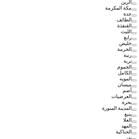
الرين
مكة المكرمة
جدة
الطائف
القنفذة
الليث
رابغ
خليص
الخرمة
رنية
تربة
الجموم
الكامل
المويه
ميسان
أضم
العرضيات
بحرة
المدينة المنورة
ينبع
العلا
المهد
الحناكية
بدر