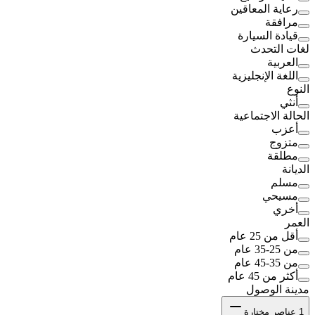
رعاية المعاقين
مرافقة
قيادة السيارة
لغات التحدث
العربية
اللغة الإنجليزية
النوع
أنثي
الحالة الاجتماعية
أعزب
متزوج
مطلقة
الديانة
مسلم
مسيحي
أخري
العمر
أقل من 25 عام
من 25-35 عام
من 35-45 عام
أكثر من 45 عام
مدينة الوصول
1
عناصر مختارة