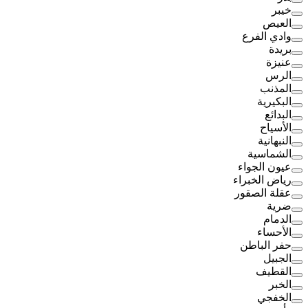
خيبر
العيص
وادي الفرع
بريدة
عنيزة
الرس
المذنب
البكيرية
البدائع
الأسياح
النبهانية
الشماسية
عيون الجواء
رياض الخبراء
عقلة الصقور
ضرية
الدمام
الأحساء
حفر الباطن
الجبيل
القطيف
الخبر
الخفجي