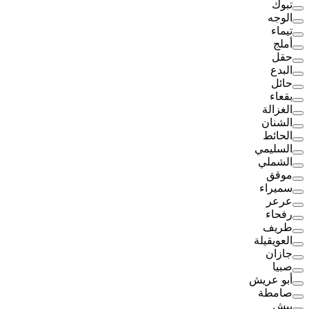
تبوك
الوجه
تيماء
أملج
حقل
البدع
حائل
بقعاء
الغزالة
الشنان
الحائط
السليمي
الشملي
موقق
سميراء
عرعر
رفحاء
طريف
العويقيلة
جازان
صبيا
أبو عريش
صامطة
بيش