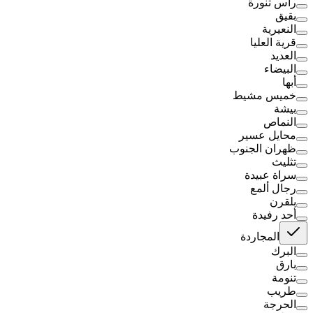
رأس تنورة
بقيق
النعيرية
قرية العليا
العديد
البيضاء
أبها
خميس مشيط
بيشة
النماص
محايل عسير
ظهران الجنوب
تثليث
سراة عبيدة
رجال ألمع
بلقرن
أحد رفيدة
المجاردة
البرك
بارق
تنومة
طريب
الحرجة