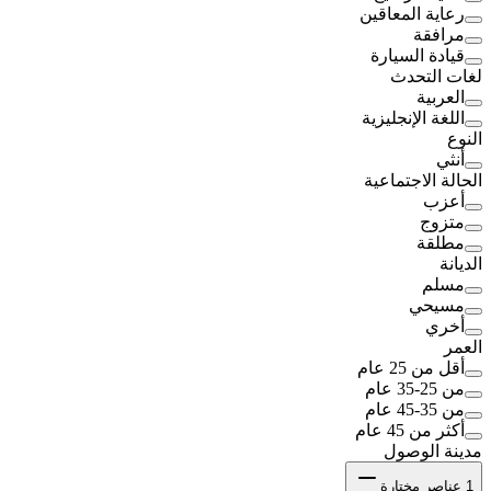
رعاية المعاقين
مرافقة
قيادة السيارة
لغات التحدث
العربية
اللغة الإنجليزية
النوع
أنثي
الحالة الاجتماعية
أعزب
متزوج
مطلقة
الديانة
مسلم
مسيحي
أخري
العمر
أقل من 25 عام
من 25-35 عام
من 35-45 عام
أكثر من 45 عام
مدينة الوصول
1
عناصر مختارة