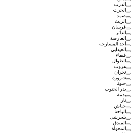
الدرب
الحرث
ضمد
الريث
فرسان
الدائر
العارضة
أحد المسارحة
العيدابي
فيفاء
الطوال
هروب
نجران
شرورة
حبونا
بدر الجنوب
يدمة
ثار
خباش
الباحة
بلجرشي
المندق
المخواة