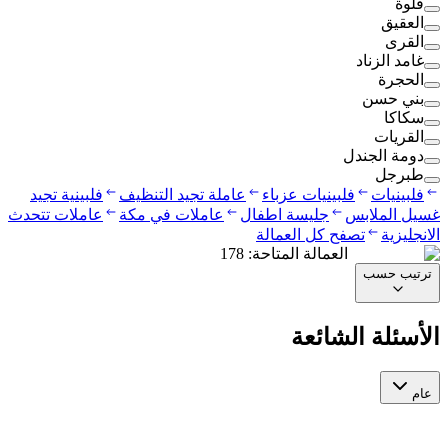
قلوة
العقيق
القرى
غامد الزناد
الحجرة
بني حسن
سكاكا
القريات
دومة الجندل
طبرجل
فلبينيات
فلبينيات عزباء
عاملة تجيد التنظيف
فلبينية تجيد
غسيل الملابس
جليسة اطفال
عاملات في مكة
عاملات تتحدث
الانجليزية
تصفح كل العمالة
العمالة المتاحة
:
178
ترتيب حسب
الأسئلة الشائعة
عام