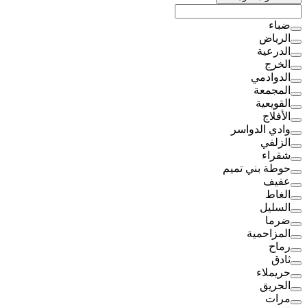
ضباء
الرياض
الدرعية
الخرج
الدوادمي
المجمعة
القويعية
الأفلاج
وادي الدواسر
الزلفي
شقراء
حوطة بني تميم
عفيف
الغاط
السليل
ضرما
المزاحمية
رماح
ثادق
حريملاء
الحريق
مرات