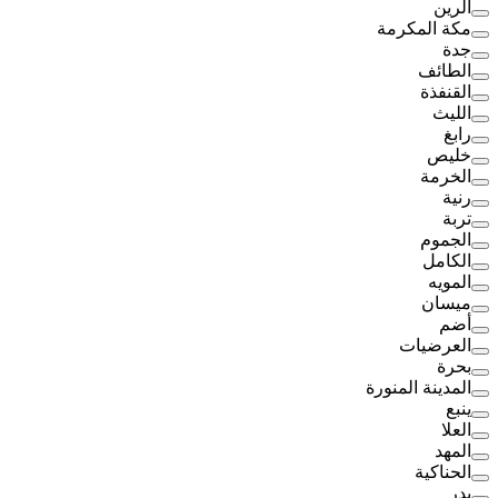
الرين
مكة المكرمة
جدة
الطائف
القنفذة
الليث
رابغ
خليص
الخرمة
رنية
تربة
الجموم
الكامل
المويه
ميسان
أضم
العرضيات
بحرة
المدينة المنورة
ينبع
العلا
المهد
الحناكية
بدر