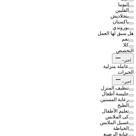
إثيوبيا
الفلبين
بنجلاديش
باكستان
بوروندي
هل سبق لها العمل
نعم
كلا
التخصص
اختر--
عاملة منزلية
الخبرات
اختر--
تنظيف المنزل
جليسة أطفال
رعاية المسنين
الطبخ
تعليم الأطفال
كى الملابس
غسيل الملابس
الخياطة
عناية الرضيع