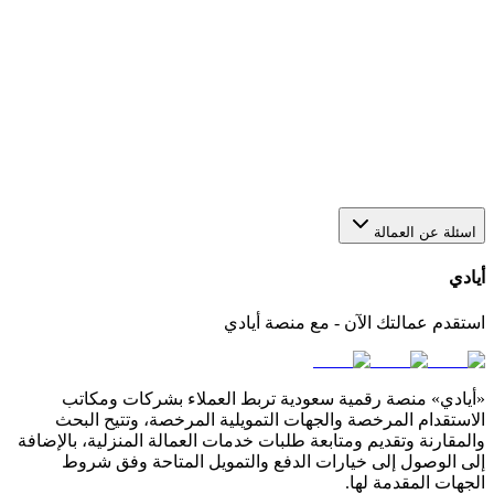
هل يمكن استقدام أكثر من عاملة من خلال منصة أيادي؟
نعم، يمكنك عبر أيادي تقديم أكثر من طلب في الوقت نفسه
لاستقدام أو عاملات بعدد يناسب احتياجك. كل طلب يتم متابعته
بشكل منفصل من خلال لوحة التحكم الخاصة بك في المنصة.
كيف أختار مكتب استقدام مناسب في السعودية؟
اسئلة عن العمالة
أيادي
استقدم عمالتك الآن - مع منصة أيادي
«أيادي» منصة رقمية سعودية تربط العملاء بشركات ومكاتب
الاستقدام المرخصة والجهات التمويلية المرخصة، وتتيح البحث
والمقارنة وتقديم ومتابعة طلبات خدمات العمالة المنزلية، بالإضافة
إلى الوصول إلى خيارات الدفع والتمويل المتاحة وفق شروط
الجهات المقدمة لها.