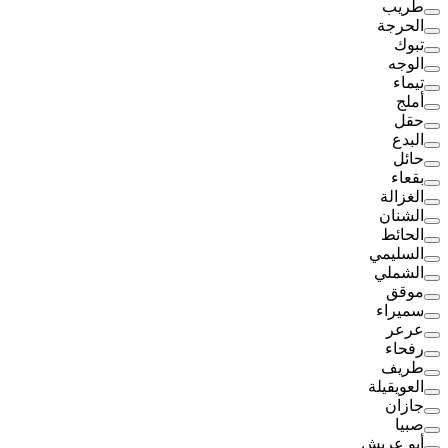
طريب
الحرجة
تبوك
الوجه
تيماء
أملج
حقل
البدع
حائل
بقعاء
الغزالة
الشنان
الحائط
السليمي
الشملي
موقق
سميراء
عرعر
رفحاء
طريف
العويقيلة
جازان
صبيا
أبو عريش