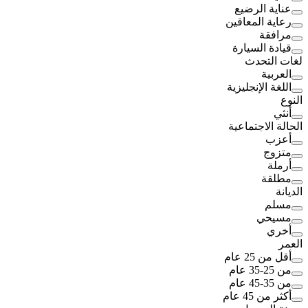
عناية الرضيع
رعاية المعاقين
مرافقة
قيادة السيارة
لغات التحدث
العربية
اللغة الإنجليزية
النوع
أنثي
الحالة الاجتماعية
أعزب
متزوج
أرملة
مطلقة
الديانة
مسلم
مسيحي
أخري
العمر
أقل من 25 عام
من 25-35 عام
من 35-45 عام
أكثر من 45 عام