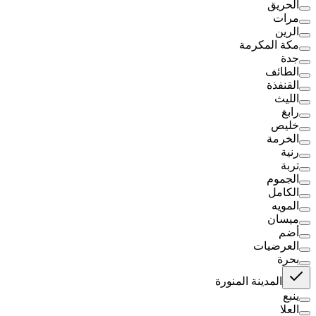
الحريق
مرات
الرين
مكة المكرمة
جدة
الطائف
القنفذة
الليث
رابغ
خليص
الخرمة
رنية
تربة
الجموم
الكامل
المويه
ميسان
أضم
العرضيات
بحرة
المدينة المنورة
ينبع
العلا