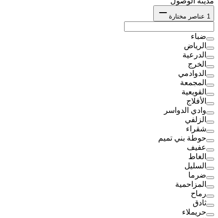
مدينة الوصول
1
عناصر مختارة
ضباء
الرياض
الدرعية
الخرج
الدوادمي
المجمعة
القويعية
الأفلاج
وادي الدواسر
الزلفي
شقراء
حوطة بني تميم
عفيف
الغاط
السليل
ضرما
المزاحمية
رماح
ثادق
حريملاء