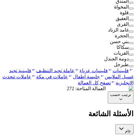
المندق
المخواة
قلوة
العقيق
القرى
غامد الزناد
الحجرة
بني حسن
سكاكا
القريات
دومة الجندل
طبرجل
فلبينيات
فلبينيات عزباء
عاملة تجيد التنظيف
فلبينية تجيد
غسيل الملابس
جليسة اطفال
عاملات في مكة
عاملات تتحدث
الانجليزية
تصفح كل العمالة
العمالة المتاحة
:
272
ترتيب حسب
الأسئلة الشائعة
عام