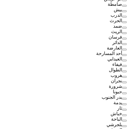
صامطة
بيش
الدرب
الحرث
ضمد
الريث
فرسان
الدائر
العارضة
أحد المسارحة
العيدابي
فيفاء
الطوال
هروب
نجران
شرورة
حبونا
بدر الجنوب
يدمة
ثار
خباش
الباحة
بلجرشي