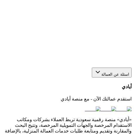
هل يمكن استقدام أكثر من عاملة من خلال منصة أيادي؟
نعم، يمكنك عبر أيادي تقديم أكثر من طلب في الوقت نفسه
لاستقدام أو عاملات بعدد يناسب احتياجك. كل طلب يتم متابعته
بشكل منفصل من خلال لوحة التحكم الخاصة بك في المنصة.
كيف أختار مكتب استقدام مناسب في السعودية؟
اسئلة عن العمالة
أيادي
استقدم عمالتك الآن - مع منصة أيادي
«أيادي» منصة رقمية سعودية تربط العملاء بشركات ومكاتب
الاستقدام المرخصة والجهات التمويلية المرخصة، وتتيح البحث
والمقارنة وتقديم ومتابعة طلبات خدمات العمالة المنزلية، بالإضافة