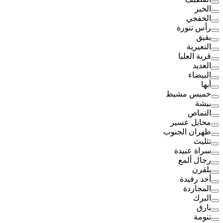
الخبر
الخفجي
رأس تنورة
بقيق
النعيرية
قرية العليا
العديد
البيضاء
أبها
خميس مشيط
بيشة
النماص
محايل عسير
ظهران الجنوب
تثليث
سراة عبيدة
رجال ألمع
بلقرن
أحد رفيدة
المجاردة
البرك
بارق
تنومة