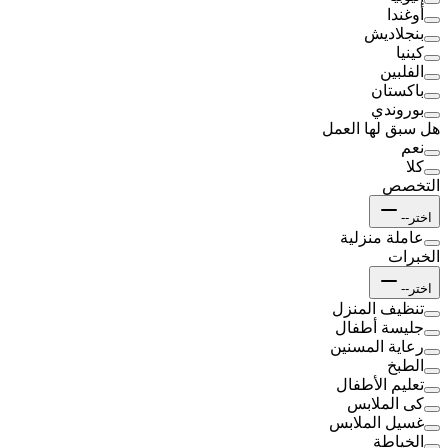
أوغندا
بنجلاديش
كينيا
الفلبين
باكستان
بوروندي
هل سبق لها العمل
نعم
كلا
التخصص
اختر--
عاملة منزلية
الخبرات
اختر--
تنظيف المنزل
جليسة أطفال
رعاية المسنين
الطبخ
تعليم الأطفال
كى الملابس
غسيل الملابس
الخياطة