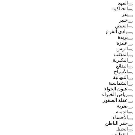
المهد
الحناكية
بدر
خيبر
العيص
وادي الفرع
بريدة
عنيزة
الرس
المذنب
البكيرية
البدائع
الأسياح
النبهانية
الشماسية
عيون الجواء
رياض الخبراء
عقلة الصقور
ضرية
الدمام
الأحساء
حفر الباطن
الجبيل
القطيف