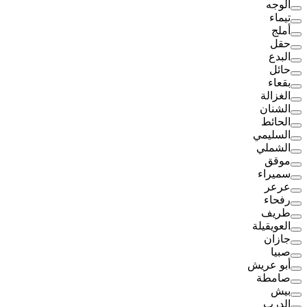
الوجه
تيماء
أملج
حقل
البدع
حائل
بقعاء
الغزالة
الشنان
الحائط
السليمي
الشملي
موقق
سميراء
عرعر
رفحاء
طريف
العويقيلة
جازان
صبيا
أبو عريش
صامطة
بيش
الدرب