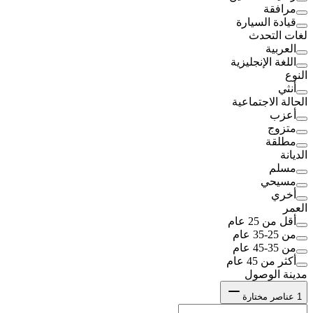
مرافقة
قيادة السيارة
لغات التحدث
العربية
اللغة الإنجليزية
النوع
أنثي
الحالة الاجتماعية
أعزب
متزوج
مطلقة
الديانة
مسلم
مسيحي
أخري
العمر
أقل من 25 عام
من 25-35 عام
من 35-45 عام
أكثر من 45 عام
مدينة الوصول
1
عناصر مختارة