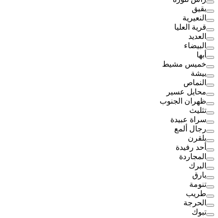
بقيق
النعيرية
قرية العليا
العديد
البيضاء
أبها
خميس مشيط
بيشة
النماص
محايل عسير
ظهران الجنوب
تثليث
سراة عبيدة
رجال ألمع
بلقرن
أحد رفيدة
المجاردة
البرك
بارق
تنومة
طريب
الحرجة
تبوك