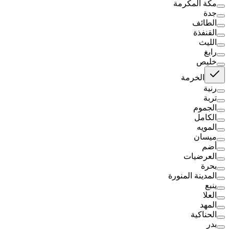
مكة المكرمة
جدة
الطائف
القنفذة
الليث
رابغ
خليص
الخرمة
رنية
تربة
الجموم
الكامل
المويه
ميسان
أضم
العرضيات
بحرة
المدينة المنورة
ينبع
العلا
المهد
الحناكية
بدر