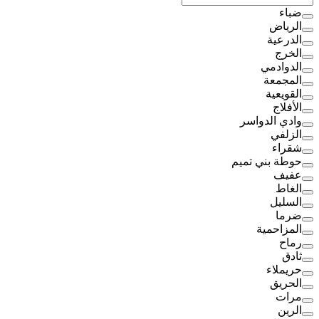
ضباء
الرياض
الدرعية
الخرج
الدوادمي
المجمعة
القويعية
الأفلاج
وادي الدواسر
الزلفي
شقراء
حوطة بني تميم
عفيف
الغاط
السليل
ضرما
المزاحمية
رماح
ثادق
حريملاء
الحريق
مرات
الرين