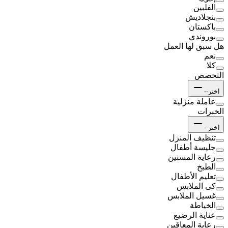
الفلبين
بنجلاديش
باكستان
بوروندي
هل سبق لها العمل
نعم
كلا
التخصص
اختر--
عاملة منزلية
الخبرات
اختر--
تنظيف المنزل
جليسة أطفال
رعاية المسنين
الطبخ
تعليم الأطفال
كى الملابس
غسيل الملابس
الخياطة
عناية الرضيع
رعاية المعاقين