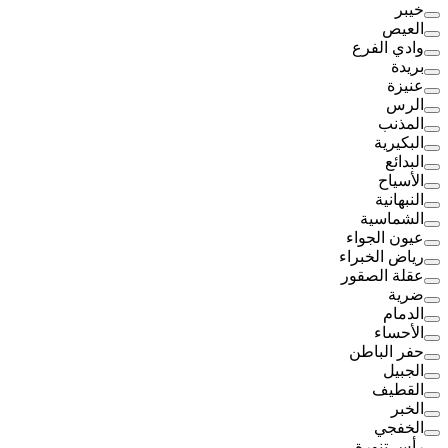
خيبر
العيص
وادي الفرع
بريدة
عنيزة
الرس
المذنب
البكيرية
البدائع
الأسياح
النبهانية
الشماسية
عيون الجواء
رياض الخبراء
عقلة الصقور
ضرية
الدمام
الأحساء
حفر الباطن
الجبيل
القطيف
الخبر
الخفجي
رأس تنورة