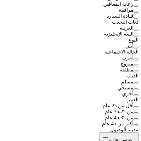
رعاية المعاقين
مرافقة
قيادة السيارة
لغات التحدث
العربية
اللغة الإنجليزية
النوع
أنثي
الحالة الاجتماعية
أعزب
متزوج
مطلقة
الديانة
مسلم
مسيحي
أخري
العمر
أقل من 25 عام
من 25-35 عام
من 35-45 عام
أكثر من 45 عام
مدينة الوصول
1
عناصر مختارة