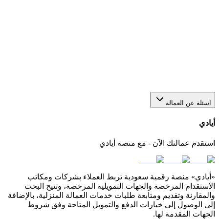
هل يمكن استقدام أكثر من عاملة من خلال منصة أيادي؟
نعم، يمكنك عبر أيادي تقديم أكثر من طلب في الوقت نفسه
لاستقدام أو عاملات بعدد يناسب احتياجك. كل طلب يتم متابعته
بشكل منفصل من خلال لوحة التحكم الخاصة بك في المنصة.
كيف أختار مكتب استقدام مناسب في السعودية؟
اسئلة عن العمالة
أيادي
استقدم عمالتك الآن - مع منصة أيادي
«أيادي» منصة رقمية سعودية تربط العملاء بشركات ومكاتب
الاستقدام المرخصة والجهات التمويلية المرخصة، وتتيح البحث
والمقارنة وتقديم ومتابعة طلبات خدمات العمالة المنزلية، بالإضافة
إلى الوصول إلى خيارات الدفع والتمويل المتاحة وفق شروط
الجهات المقدمة لها.