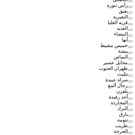
رأس تنورة
بقيق
النعيرية
قرية العليا
العديد
البيضاء
أبها
خميس مشيط
بيشة
النماص
محايل عسير
ظهران الجنوب
تثليث
سراة عبيدة
رجال ألمع
بلقرن
أحد رفيدة
المجاردة
البرك
بارق
تنومة
طريب
الحرجة