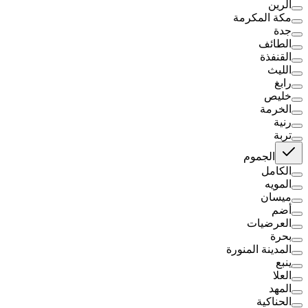
الرين
مكة المكرمة
جدة
الطائف
القنفذة
الليث
رابغ
خليص
الخرمة
رنية
تربة
الجموم
الكامل
المويه
ميسان
أضم
العرضيات
بحرة
المدينة المنورة
ينبع
العلا
المهد
الحناكية