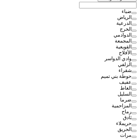
ضباء
الرياض
الدرعية
الخرج
الدوادمي
المجمعة
القويعية
الأفلاج
وادي الدواسر
الزلفي
شقراء
حوطة بني تميم
عفيف
الغاط
السليل
ضرما
المزاحمية
رماح
ثادق
حريملاء
الحريق
مرات