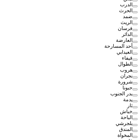
الدرب
الحرث
ضمد
الريث
فرسان
الدائر
العارضة
أحد المسارحة
العيدابي
فيفاء
الطوال
هروب
نجران
شرورة
حبونا
بدر الجنوب
يدمة
ثار
خباش
الباحة
بلجرشي
المندق
المخواة