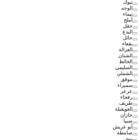
تبوك
الوجه
تيماء
أملج
حقل
البدع
حائل
بقعاء
الغزالة
الشنان
الحائط
السليمي
الشملي
موقق
سميراء
عرعر
رفحاء
طريف
العويقيلة
جازان
صبيا
أبو عريش
صامطة
بيش