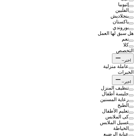
إثيوبيا
الفلبين
بنجلاديش
باكستان
بوروندي
هل سبق لها العمل
نعم
كلا
التخصص
اختر--
عاملة منزلية
الخبرات
اختر--
تنظيف المنزل
جليسة أطفال
رعاية المسنين
الطبخ
تعليم الأطفال
كى الملابس
غسيل الملابس
الخياطة
عناية الرضيع