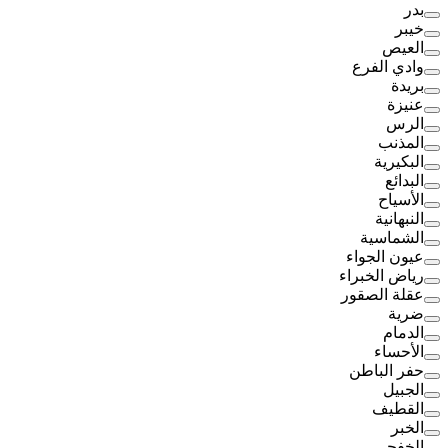
بدر
خيبر
العيص
وادي الفرع
بريدة
عنيزة
الرس
المذنب
البكيرية
البدائع
الأسياح
النبهانية
الشماسية
عيون الجواء
رياض الخبراء
عقلة الصقور
ضرية
الدمام
الأحساء
حفر الباطن
الجبيل
القطيف
الخبر
الخفجي