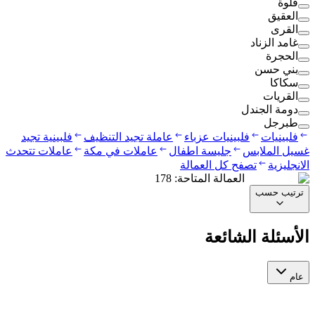
قلوة
العقيق
القرى
غامد الزناد
الحجرة
بني حسن
سكاكا
القريات
دومة الجندل
طبرجل
فلبينيات
فلبينيات عزباء
عاملة تجيد التنظيف
فلبينية تجيد
غسيل الملابس
جليسة اطفال
عاملات في مكة
عاملات تتحدث
الانجليزية
تصفح كل العمالة
العمالة المتاحة
:
178
ترتيب حسب
الأسئلة الشائعة
عام