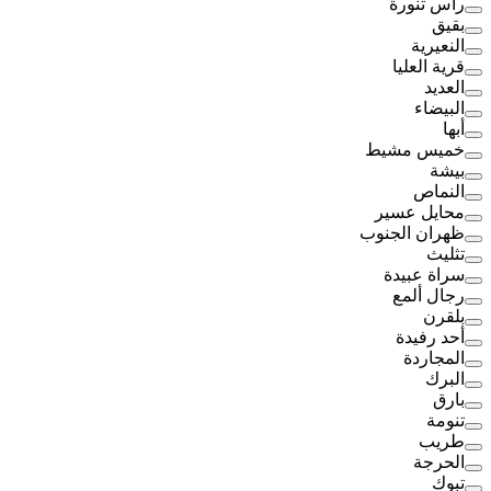
رأس تنورة
بقيق
النعيرية
قرية العليا
العديد
البيضاء
أبها
خميس مشيط
بيشة
النماص
محايل عسير
ظهران الجنوب
تثليث
سراة عبيدة
رجال ألمع
بلقرن
أحد رفيدة
المجاردة
البرك
بارق
تنومة
طريب
الحرجة
تبوك