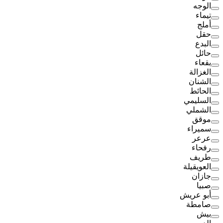
الوجه
تيماء
أملج
حقل
البدع
حائل
بقعاء
الغزالة
الشنان
الحائط
السليمي
الشملي
موقق
سميراء
عرعر
رفحاء
طريف
العويقيلة
جازان
صبيا
أبو عريش
صامطة
بيش