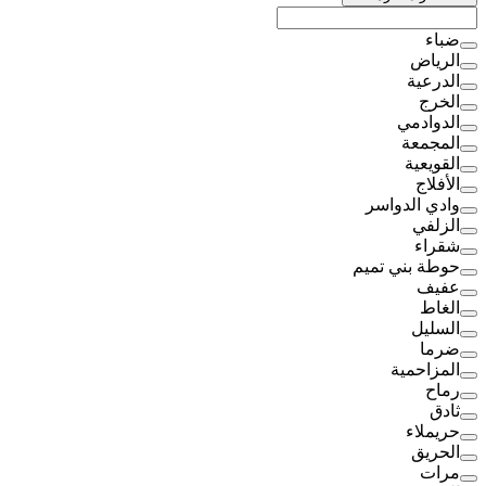
ضباء
الرياض
الدرعية
الخرج
الدوادمي
المجمعة
القويعية
الأفلاج
وادي الدواسر
الزلفي
شقراء
حوطة بني تميم
عفيف
الغاط
السليل
ضرما
المزاحمية
رماح
ثادق
حريملاء
الحريق
مرات