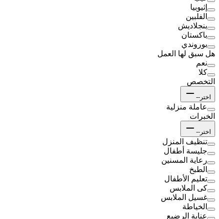
إثيوبيا
الفلبين
بنجلاديش
باكستان
بوروندي
هل سبق لها العمل
نعم
كلا
التخصص
اختر--
عاملة منزلية
الخبرات
اختر--
تنظيف المنزل
جليسة أطفال
رعاية المسنين
الطبخ
تعليم الأطفال
كى الملابس
غسيل الملابس
الخياطة
عناية الرضيع