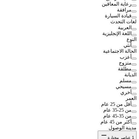
رعاية المعاقين
مرافقة
قيادة السيارة
لغات التحدث
العربية
اللغة الإنجليزية
النوع
أنثي
الحالة الاجتماعية
أعزب
متزوج
مطلقة
الديانة
مسلم
مسيحي
أخري
العمر
أقل من 25 عام
من 25-35 عام
من 35-45 عام
أكثر من 45 عام
مدينة الوصول
1
عناصر مختارة