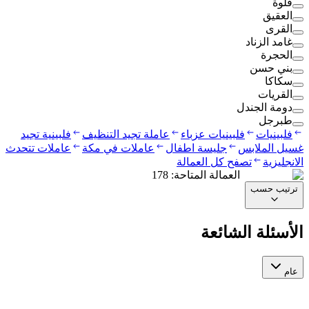
قلوة
العقيق
القرى
غامد الزناد
الحجرة
بني حسن
سكاكا
القريات
دومة الجندل
طبرجل
فلبينيات
فلبينيات عزباء
عاملة تجيد التنظيف
فلبينية تجيد
غسيل الملابس
جليسة اطفال
عاملات في مكة
عاملات تتحدث
الانجليزية
تصفح كل العمالة
العمالة المتاحة
:
178
ترتيب حسب
الأسئلة الشائعة
عام