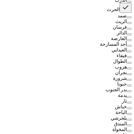
الدرب
الحرث
ضمد
الريث
فرسان
الدائر
العارضة
أحد المسارحة
العيدابي
فيفاء
الطوال
هروب
نجران
شرورة
حبونا
بدر الجنوب
يدمة
ثار
خباش
الباحة
بلجرشي
المندق
المخواة