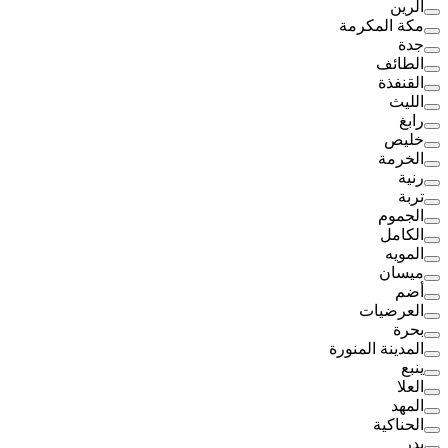
الرين
مكة المكرمة
جدة
الطائف
القنفذة
الليث
رابغ
خليص
الخرمة
رنية
تربة
الجموم
الكامل
المويه
ميسان
أضم
العرضيات
بحرة
المدينة المنورة
ينبع
العلا
المهد
الحناكية
بدر