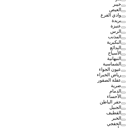
خيبر
العيص
وادي الفرع
بريدة
عنيزة
الرس
المذنب
البكيرية
البدائع
الأسياح
النبهانية
الشماسية
عيون الجواء
رياض الخبراء
عقلة الصقور
ضرية
الدمام
الأحساء
حفر الباطن
الجبيل
القطيف
الخبر
الخفجي