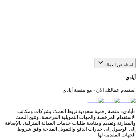
هل يمكن استقدام أكثر من عاملة من خلال منصة أيادي؟
نعم، يمكنك عبر أيادي تقديم أكثر من طلب في الوقت نفسه
لاستقدام أو عاملات بعدد يناسب احتياجك. كل طلب يتم متابعته
بشكل منفصل من خلال لوحة التحكم الخاصة بك في المنصة.
كيف أختار مكتب استقدام مناسب في السعودية؟
اسئلة عن العمالة
أيادي
استقدم عمالتك الآن - مع منصة أيادي
«أيادي» منصة رقمية سعودية تربط العملاء بشركات ومكاتب
الاستقدام المرخصة والجهات التمويلية المرخصة، وتتيح البحث
والمقارنة وتقديم ومتابعة طلبات خدمات العمالة المنزلية، بالإضافة
إلى الوصول إلى خيارات الدفع والتمويل المتاحة وفق شروط
الجهات المقدمة لها.