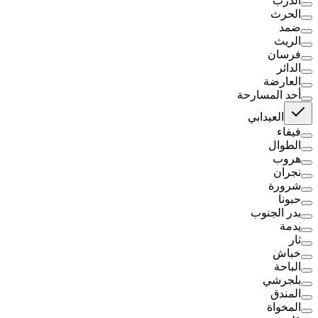
الدرب
الحرث
ضمد
الريث
فرسان
الدائر
العارضة
أحد المسارحة
العيدابي
فيفاء
الطوال
هروب
نجران
شرورة
حبونا
بدر الجنوب
يدمة
ثار
خباش
الباحة
بلجرشي
المندق
المخواة