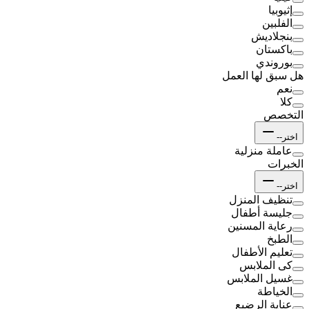
إثيوبيا
الفلبين
بنجلاديش
باكستان
بوروندي
هل سبق لها العمل
نعم
كلا
التخصص
اختر--
عاملة منزلية
الخبرات
اختر--
تنظيف المنزل
جليسة أطفال
رعاية المسنين
الطبخ
تعليم الأطفال
كى الملابس
غسيل الملابس
الخياطة
عناية الرضيع