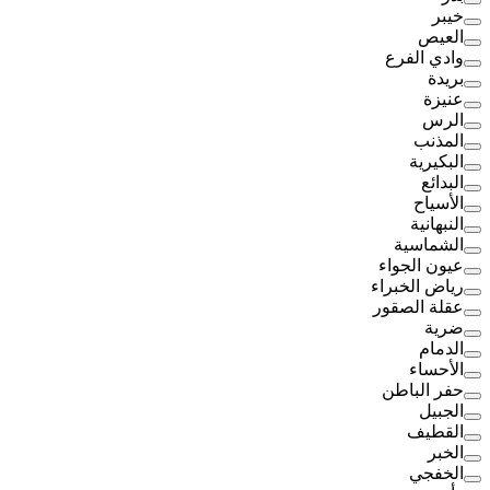
خيبر
العيص
وادي الفرع
بريدة
عنيزة
الرس
المذنب
البكيرية
البدائع
الأسياح
النبهانية
الشماسية
عيون الجواء
رياض الخبراء
عقلة الصقور
ضرية
الدمام
الأحساء
حفر الباطن
الجبيل
القطيف
الخبر
الخفجي