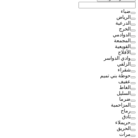
ضباء
الرياض
الدرعية
الخرج
الدوادمي
المجمعة
القويعية
الأفلاج
وادي الدواسر
الزلفي
شقراء
حوطة بني تميم
عفيف
الغاط
السليل
ضرما
المزاحمية
رماح
ثادق
حريملاء
الحريق
مرات