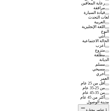
رعاية المعاقين
مرافقة
قيادة السيارة
لغات التحدث
العربية
اللغة الإنجليزية
النوع
أنثي
الحالة الاجتماعية
أعزب
متزوج
مطلقة
الديانة
مسلم
مسيحي
أخري
العمر
أقل من 25 عام
من 25-35 عام
من 35-45 عام
أكثر من 45 عام
مدينة الوصول
1
عناصر مختارة