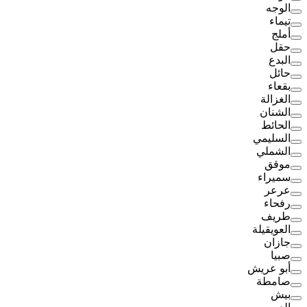
الوجه
تيماء
أملج
حقل
البدع
حائل
بقعاء
الغزالة
الشنان
الحائط
السليمي
الشملي
موقق
سميراء
عرعر
رفحاء
طريف
العويقيلة
جازان
صبيا
أبو عريش
صامطة
بيش