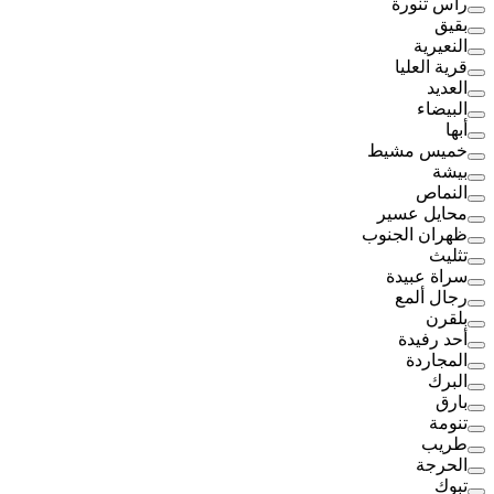
رأس تنورة
بقيق
النعيرية
قرية العليا
العديد
البيضاء
أبها
خميس مشيط
بيشة
النماص
محايل عسير
ظهران الجنوب
تثليث
سراة عبيدة
رجال ألمع
بلقرن
أحد رفيدة
المجاردة
البرك
بارق
تنومة
طريب
الحرجة
تبوك