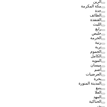
الرين
مكة المكرمة
جدة
الطائف
القنفذة
الليث
رابغ
خليص
الخرمة
رنية
تربة
الجموم
الكامل
المويه
ميسان
أضم
العرضيات
بحرة
المدينة المنورة
ينبع
العلا
المهد
الحناكية
بدر