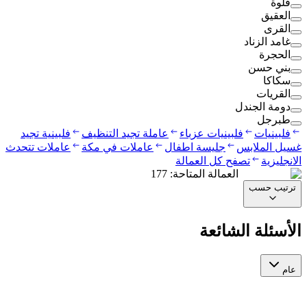
قلوة
العقيق
القرى
غامد الزناد
الحجرة
بني حسن
سكاكا
القريات
دومة الجندل
طبرجل
فلبينيات
فلبينيات عزباء
عاملة تجيد التنظيف
فلبينية تجيد
غسيل الملابس
جليسة اطفال
عاملات في مكة
عاملات تتحدث
الانجليزية
تصفح كل العمالة
العمالة المتاحة
:
177
ترتيب حسب
الأسئلة الشائعة
عام