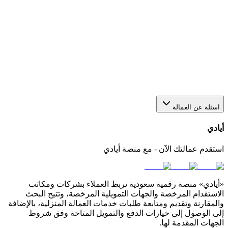
هل يمكن استقدام أكثر من عاملة من خلال منصة أيادي؟
نعم، يمكنك عبر أيادي تقديم أكثر من طلب في الوقت نفسه
لاستقدام أو عاملات بعدد يناسب احتياجك. كل طلب يتم متابعته
بشكل منفصل من خلال لوحة التحكم الخاصة بك في المنصة.
كيف أختار مكتب استقدام مناسب في السعودية؟
اسئلة عن العمالة
أيادي
استقدم عمالتك الآن - مع منصة أيادي
«أيادي» منصة رقمية سعودية تربط العملاء بشركات ومكاتب
الاستقدام المرخصة والجهات التمويلية المرخصة، وتتيح البحث
والمقارنة وتقديم ومتابعة طلبات خدمات العمالة المنزلية، بالإضافة
إلى الوصول إلى خيارات الدفع والتمويل المتاحة وفق شروط
الجهات المقدمة لها.