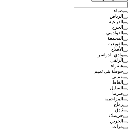
ضباء
الرياض
الدرعية
الخرج
الدوادمي
المجمعة
القويعية
الأفلاج
وادي الدواسر
الزلفي
شقراء
حوطة بني تميم
عفيف
الغاط
السليل
ضرما
المزاحمية
رماح
ثادق
حريملاء
الحريق
مرات