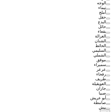
الوجه
تيماء
أملج
حقل
البدع
حائل
بقعاء
الغزالة
الشنان
الحائط
السليمي
الشملي
موقق
سميراء
عرعر
رفحاء
طريف
العويقيلة
جازان
صبيا
أبو عريش
صامطة
بيش