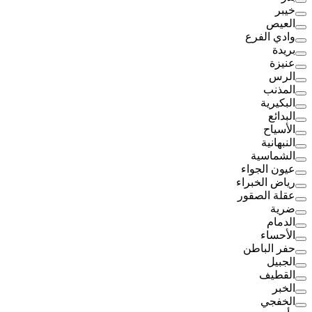
خيبر
العيص
وادي الفرع
بريدة
عنيزة
الرس
المذنب
البكيرية
البدائع
الأسياح
النبهانية
الشماسية
عيون الجواء
رياض الخبراء
عقلة الصقور
ضرية
الدمام
الأحساء
حفر الباطن
الجبيل
القطيف
الخبر
الخفجي