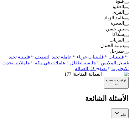
قلوة
العقيق
القرى
غامد الزناد
الحجرة
بني حسن
سكاكا
القريات
دومة الجندل
طبرجل
فلبينيات
فلبينيات عزباء
عاملة تجيد التنظيف
فلبينية تجيد
غسيل الملابس
جليسة اطفال
عاملات في مكة
عاملات تتحدث
الانجليزية
تصفح كل العمالة
العمالة المتاحة
:
177
ترتيب حسب
الأسئلة الشائعة
عام