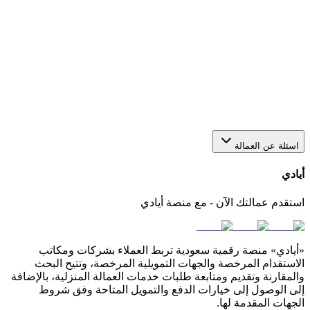
هل يمكن استقدام أكثر من عاملة من خلال منصة أيادي؟
نعم، يمكنك عبر أيادي تقديم أكثر من طلب في الوقت نفسه
لاستقدام أو عاملات بعدد يناسب احتياجك. كل طلب يتم متابعته
بشكل منفصل من خلال لوحة التحكم الخاصة بك في المنصة.
كيف أختار مكتب استقدام مناسب في السعودية؟
اسئلة عن العمالة
أيادي
استقدم عمالتك الآن - مع منصة أيادي
«أيادي» منصة رقمية سعودية تربط العملاء بشركات ومكاتب
الاستقدام المرخصة والجهات التمويلية المرخصة، وتتيح البحث
والمقارنة وتقديم ومتابعة طلبات خدمات العمالة المنزلية، بالإضافة
إلى الوصول إلى خيارات الدفع والتمويل المتاحة وفق شروط
الجهات المقدمة لها.