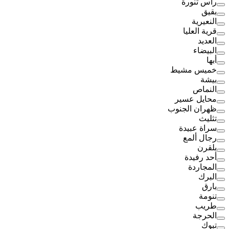
رأس تنورة
بقيق
النعيرية
قرية العليا
العديد
البيضاء
أبها
خميس مشيط
بيشة
النماص
محايل عسير
ظهران الجنوب
تثليث
سراة عبيدة
رجال ألمع
بلقرن
أحد رفيدة
المجاردة
البرك
بارق
تنومة
طريب
الحرجة
تبوك