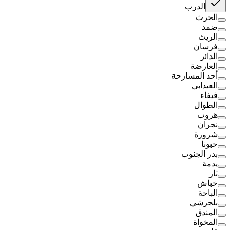
الدرب
الحرث
ضمد
الريث
فرسان
الدائر
العارضة
أحد المسارحة
العيدابي
فيفاء
الطوال
هروب
نجران
شرورة
حبونا
بدر الجنوب
يدمة
ثار
خباش
الباحة
بلجرشي
المندق
المخواة