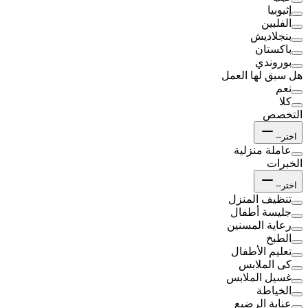
إثيوبيا
الفلبين
بنجلاديش
باكستان
بوروندي
هل سبق لها العمل
نعم
كلا
التخصص
اختر--
عاملة منزلية
الخبرات
اختر--
تنظيف المنزل
جليسة أطفال
رعاية المسنين
الطبخ
تعليم الأطفال
كى الملابس
غسيل الملابس
الخياطة
عناية الرضيع