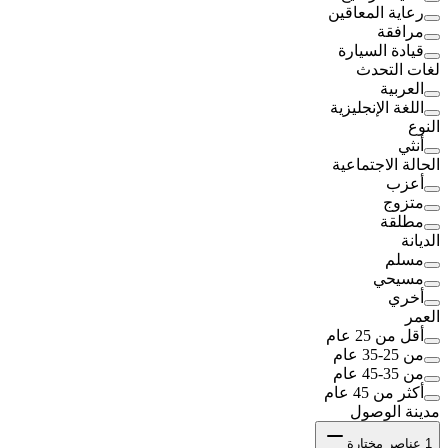
رعاية المعاقين
مرافقة
قيادة السيارة
لغات التحدث
العربية
اللغة الإنجليزية
النوع
أنثي
الحالة الاجتماعية
أعزب
متزوج
مطلقة
الديانة
مسلم
مسيحي
أخري
العمر
أقل من 25 عام
من 25-35 عام
من 35-45 عام
أكثر من 45 عام
مدينة الوصول
1
عناصر مختارة