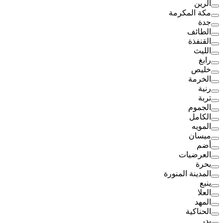
الرين
مكة المكرمة
جدة
الطائف
القنفذة
الليث
رابغ
خليص
الخرمة
رنية
تربة
الجموم
الكامل
المويه
ميسان
أضم
العرضيات
بحرة
المدينة المنورة
ينبع
العلا
المهد
الحناكية
بدر