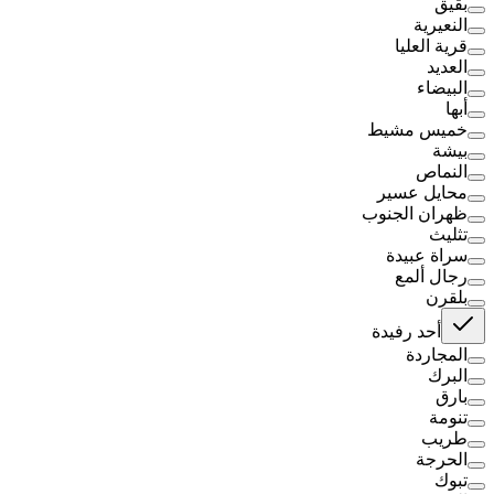
بقيق
النعيرية
قرية العليا
العديد
البيضاء
أبها
خميس مشيط
بيشة
النماص
محايل عسير
ظهران الجنوب
تثليث
سراة عبيدة
رجال ألمع
بلقرن
أحد رفيدة
المجاردة
البرك
بارق
تنومة
طريب
الحرجة
تبوك