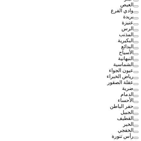
العيص
وادي الفرع
بريدة
عنيزة
الرس
المذنب
البكيرية
البدائع
الأسياح
النبهانية
الشماسية
عيون الجواء
رياض الخبراء
عقلة الصقور
ضرية
الدمام
الأحساء
حفر الباطن
الجبيل
القطيف
الخبر
الخفجي
رأس تنورة