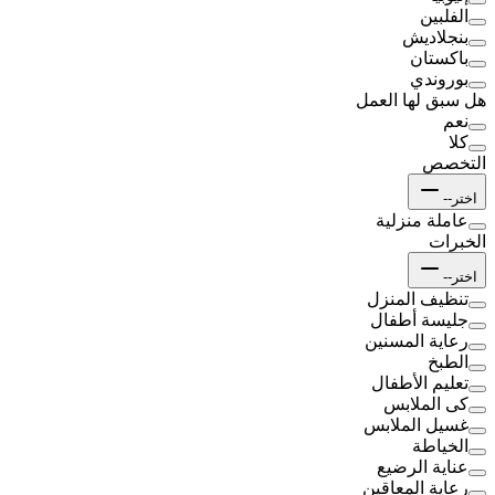
الفلبين
بنجلاديش
باكستان
بوروندي
هل سبق لها العمل
نعم
كلا
التخصص
اختر--
عاملة منزلية
الخبرات
اختر--
تنظيف المنزل
جليسة أطفال
رعاية المسنين
الطبخ
تعليم الأطفال
كى الملابس
غسيل الملابس
الخياطة
عناية الرضيع
رعاية المعاقين