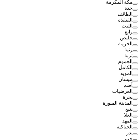
مكة المكرمة
جدة
الطائف
القنفذة
الليث
رابغ
خليص
الخرمة
رنية
تربة
الجموم
الكامل
المويه
ميسان
أضم
العرضيات
بحرة
المدينة المنورة
ينبع
العلا
المهد
الحناكية
بدر
خيبر