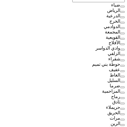
ضباء
الرياض
الدرعية
الخرج
الدوادمي
المجمعة
القويعية
الأفلاج
وادي الدواسر
الزلفي
شقراء
حوطة بني تميم
عفيف
الغاط
السليل
ضرما
المزاحمية
رماح
ثادق
حريملاء
الحريق
مرات
الرين