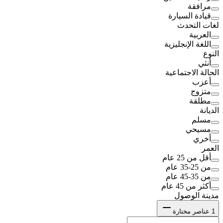
مرافقة
قيادة السيارة
لغات التحدث
العربية
اللغة الإنجليزية
النوع
أنثي
الحالة الاجتماعية
أعزب
متزوج
مطلقة
الديانة
مسلم
مسيحي
أخري
العمر
أقل من 25 عام
من 25-35 عام
من 35-45 عام
أكثر من 45 عام
مدينة الوصول
1
عناصر مختارة