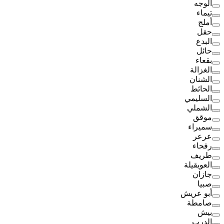
الوجه
تيماء
أملج
حقل
البدع
حائل
بقعاء
الغزالة
الشنان
الحائط
السليمي
الشملي
موقق
سميراء
عرعر
رفحاء
طريف
العويقيلة
جازان
صبيا
أبو عريش
صامطة
بيش
الدرب