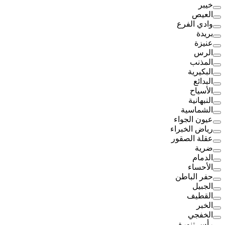
خيبر
العيص
وادي الفرع
بريدة
عنيزة
الرس
المذنب
البكيرية
البدائع
الأسياح
النبهانية
الشماسية
عيون الجواء
رياض الخبراء
عقلة الصقور
ضرية
الدمام
الأحساء
حفر الباطن
الجبيل
القطيف
الخبر
الخفجي
رأس تنورة