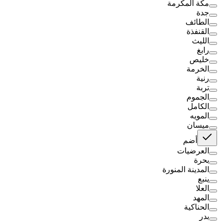
مكة المكرمة
جدة
الطائف
القنفذة
الليث
رابغ
خليص
الخرمة
رنية
تربة
الجموم
الكامل
المويه
ميسان
أضم
العرضيات
بحرة
المدينة المنورة
ينبع
العلا
المهد
الحناكية
بدر