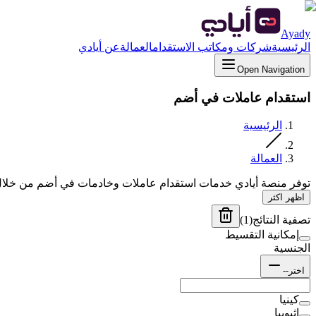
Ayady
الرئيسية
شركات ومكاتب الاستقدام
العمالة
عن أيادي
Open Navigation
استقدام عاملات في أضم
الرئيسية
العمالة
توفر منصة أيادي خدمات استقدام عاملات وخادمات في أضم من خلال
اظهر اكثر
تصفية النتائج
(
1
)
إمكانية التقسيط
الجنسية
اختر--
كينيا
إثيوبيا