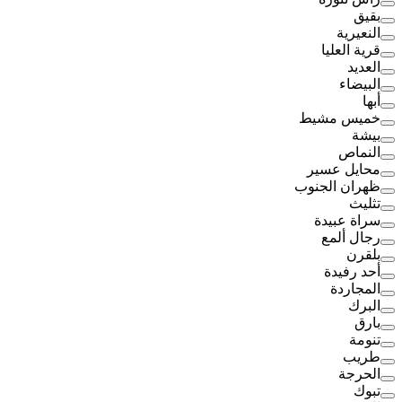
بقيق
النعيرية
قرية العليا
العديد
البيضاء
أبها
خميس مشيط
بيشة
النماص
محايل عسير
ظهران الجنوب
تثليث
سراة عبيدة
رجال ألمع
بلقرن
أحد رفيدة
المجاردة
البرك
بارق
تنومة
طريب
الحرجة
تبوك