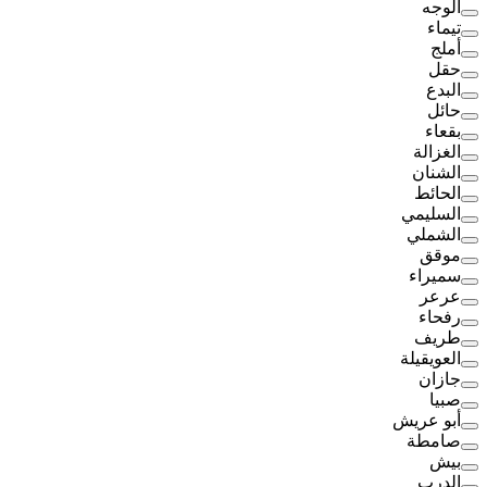
الوجه
تيماء
أملج
حقل
البدع
حائل
بقعاء
الغزالة
الشنان
الحائط
السليمي
الشملي
موقق
سميراء
عرعر
رفحاء
طريف
العويقيلة
جازان
صبيا
أبو عريش
صامطة
بيش
الدرب