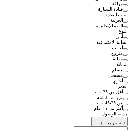
مرافقة
قيادة السيارة
لغات التحدث
العربية
اللغة الإنجليزية
النوع
أنثي
الحالة الاجتماعية
أعزب
متزوج
مطلقة
الديانة
مسلم
مسيحي
أخري
العمر
أقل من 25 عام
من 25-35 عام
من 35-45 عام
أكثر من 45 عام
مدينة الوصول
1
عناصر مختارة