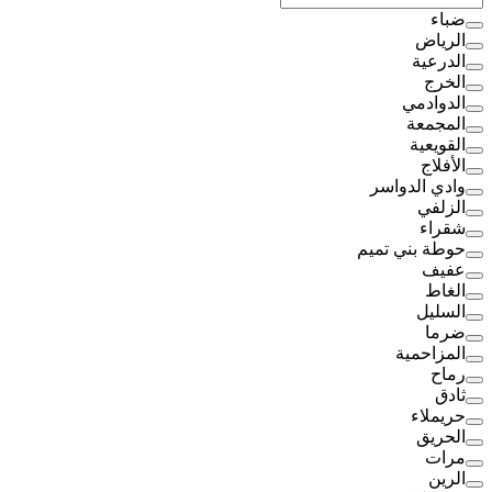
ضباء
الرياض
الدرعية
الخرج
الدوادمي
المجمعة
القويعية
الأفلاج
وادي الدواسر
الزلفي
شقراء
حوطة بني تميم
عفيف
الغاط
السليل
ضرما
المزاحمية
رماح
ثادق
حريملاء
الحريق
مرات
الرين