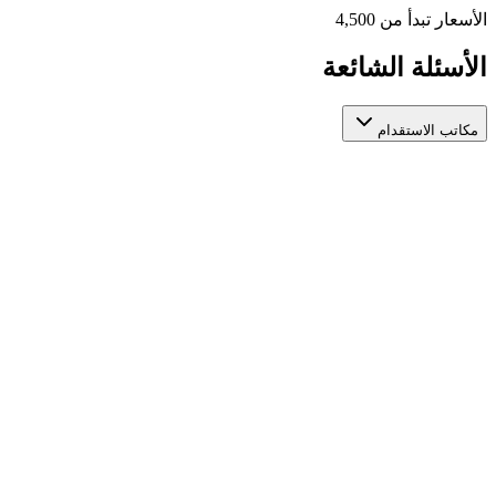
الأسعار تبدأ من 4,500
الأسئلة الشائعة
مكاتب الاستقدام
كيف أختار مكتب استقدام عاملات مرخص وموثوق؟
عند اختيار مكتب استقدام عاملات، تأكد من ترخيصه الرسمي من
الجهات المعنية، واطّلع على تقييمات المستخدمين السابقين، ومدة
استخراج التأشيرة، والخدمات المقدمة بعد التعاقد. منصة أيادي تجمع
لك مكاتب استقدام عاملات مرخصة في مكان واحد لتسهّل عليك
المقارنة بينها بناءً على هذه المعايير.
ما الفرق بين مكاتب الاستقدام المختلفة؟