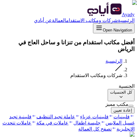
Ayady
الرئيسية
شركات ومكاتب الاستقدام
العمالة
عن أيادي
Open Navigation
أفضل مكاتب استقدام من تنزانا و ساحل العاج في
الرياض
الرئيسية
شركات ومكاتب الاستقدام
الجنسية
كل الجنسيات
مكتب مميز
إعادة تعيين
فلبينيات
فلبينيات عزباء
عاملة تجيد التنظيف
فلبينية تجيد
غسيل الملابس
جليسة اطفال
عاملات في مكة
عاملات تتحدث
الانجليزية
تصفح كل العمالة