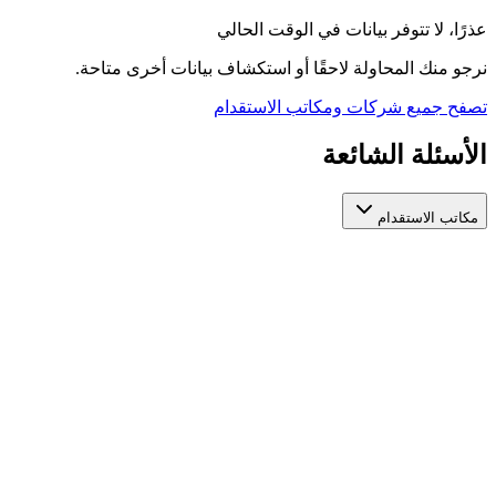
عذرًا، لا تتوفر بيانات في الوقت الحالي
نرجو منك المحاولة لاحقًا أو استكشاف بيانات أخرى متاحة.
تصفح جميع شركات ومكاتب الاستقدام
الأسئلة الشائعة
مكاتب الاستقدام
كيف أختار مكتب استقدام عاملات مرخص وموثوق؟
عند اختيار مكتب استقدام عاملات، تأكد من ترخيصه الرسمي من
الجهات المعنية، واطّلع على تقييمات المستخدمين السابقين، ومدة
استخراج التأشيرة، والخدمات المقدمة بعد التعاقد. منصة أيادي تجمع
لك مكاتب استقدام عاملات مرخصة في مكان واحد لتسهّل عليك
المقارنة بينها بناءً على هذه المعايير.