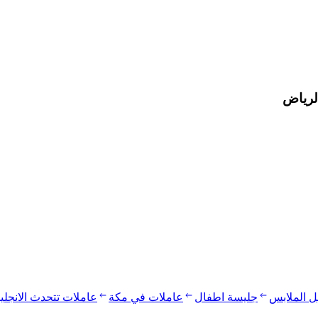
لرياض
يل الملابس
جليسة اطفال
عاملات في مكة
عاملات تتحدث الانجلي