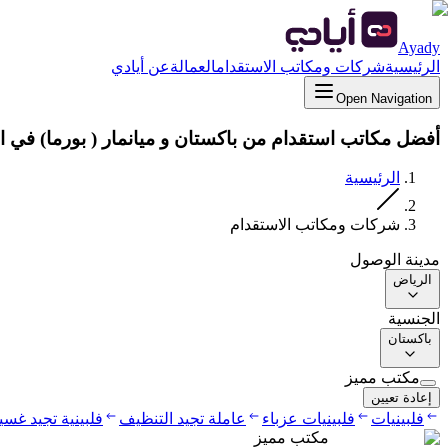
Ayady
الرئيسية
شركات ومكاتب الاستقدام
العمالة
عن أيادي
Open Navigation
أفضل مكاتب استقدام من باكستان و ميانمار ( بورما) في ا
الرئيسية
شركات ومكاتب الاستقدام
مدينة الوصول
الرياض
الجنسية
باكستان
مكتب مميز
إعادة تعيين
فلبينيات
فلبينيات عزباء
عاملة تجيد التنظيف
فلبينية تجيد غس
مكتب مميز