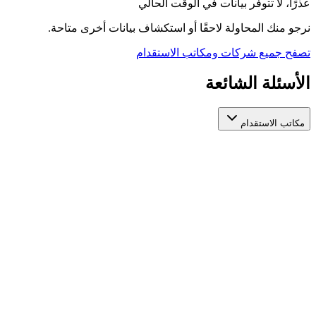
عذرًا، لا تتوفر بيانات في الوقت الحالي
نرجو منك المحاولة لاحقًا أو استكشاف بيانات أخرى متاحة.
تصفح جميع شركات ومكاتب الاستقدام
الأسئلة الشائعة
مكاتب الاستقدام
كيف أختار مكتب استقدام عاملات مرخص وموثوق؟
عند اختيار مكتب استقدام عاملات، تأكد من ترخيصه الرسمي من
الجهات المعنية، واطّلع على تقييمات المستخدمين السابقين، ومدة
استخراج التأشيرة، والخدمات المقدمة بعد التعاقد. منصة أيادي تجمع
لك مكاتب استقدام عاملات مرخصة في مكان واحد لتسهّل عليك
المقارنة بينها بناءً على هذه المعايير.