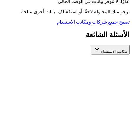
عذرًا، لا تتوفر بيانات في الوقت الحالي
نرجو منك المحاولة لاحقًا أو استكشاف بيانات أخرى متاحة.
تصفح جميع شركات ومكاتب الاستقدام
الأسئلة الشائعة
مكاتب الاستقدام
كيف أختار مكتب استقدام عاملات مرخص وموثوق؟
عند اختيار مكتب استقدام عاملات، تأكد من ترخيصه الرسمي من
الجهات المعنية، واطّلع على تقييمات المستخدمين السابقين، ومدة
استخراج التأشيرة، والخدمات المقدمة بعد التعاقد. منصة أيادي تجمع
لك مكاتب استقدام عاملات مرخصة في مكان واحد لتسهّل عليك
المقارنة بينها بناءً على هذه المعايير.