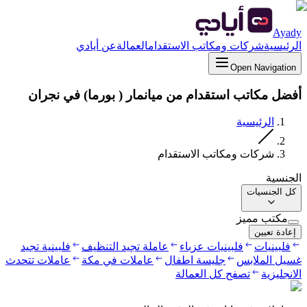
Ayady
الرئيسية
شركات ومكاتب الاستقدام
العمالة
عن أيادي
Open Navigation
أفضل مكاتب استقدام من ميانمار ( بورما) في نجران
الرئيسية
شركات ومكاتب الاستقدام
الجنسية
كل الجنسيات
مكتب مميز
إعادة تعيين
فلبينيات
فلبينيات عزباء
عاملة تجيد التنظيف
فلبينية تجيد
غسيل الملابس
جليسة اطفال
عاملات في مكة
عاملات تتحدث
الانجليزية
تصفح كل العمالة