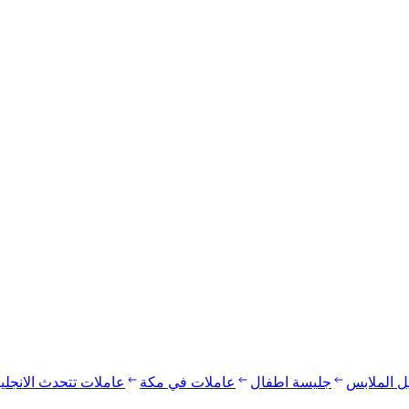
يل الملابس
جليسة اطفال
عاملات في مكة
عاملات تتحدث الانجلي