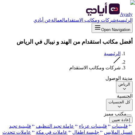
Ayady
الرئيسية
شركات ومكاتب الاستقدام
العمالة
عن أيادي
Open Navigation
أفضل مكاتب استقدام من الهند و نيبال في الرياض
الرئيسية
شركات ومكاتب الاستقدام
مدينة الوصول
الرياض
الجنسية
كل الجنسيات
مكتب مميز
إعادة تعيين
فلبينيات
فلبينيات عزباء
عاملة تجيد التنظيف
فلبينية تجيد
غسيل الملابس
جليسة اطفال
عاملات في مكة
عاملات تتحدث